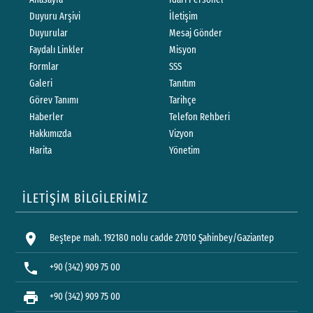
Duyuru Arşivi
İletişim
Duyurular
Mesaj Gönder
Faydalı Linkler
Misyon
Formlar
SSS
Galeri
Tanıtım
Görev Tanımı
Tarihçe
Haberler
Telefon Rehberi
Hakkımızda
Vizyon
Harita
Yönetim
İLETİŞİM BİLGİLERİMİZ
location_on
Beştepe mah. 192180 nolu cadde 27010 Şahinbey/Gaziantep
phone
+90 (342) 909 75 00
print
+90 (342) 909 75 00