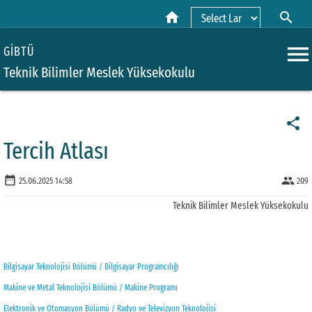
home
search
Powered by
menu
GİBTÜ
Teknik Bilimler Meslek Yüksekokulu
share
Tercih Atlası
date_range
people
25.06.2025 14:58
209
Teknik Bilimler Meslek Yüksekokulu
Bilgisayar Teknolojisi Bölümü / Bilgisayar Programcılığı
Makine ve Metal Teknolojisi Bölümü / Makine Programı
Elektronik ve Otomasyon Bölümü / Radyo ve Televizyon Teknolojisi