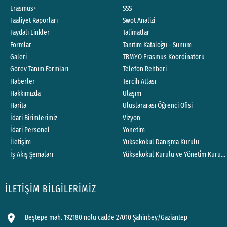
Erasmus+
SSS
Faaliyet Raporları
Swot Analizi
Faydalı Linkler
Talimatlar
Formlar
Tanıtım Kataloğu - Sunum
Galeri
TBMYO Erasmus Koordinatörü
Görev Tanım Formları
Telefon Rehberi
Haberler
Tercih Atlası
Hakkımızda
Ulaşım
Harita
Uluslararası Öğrenci Ofisi
İdari Birimlerimiz
Vizyon
İdari Personel
Yönetim
İletişim
Yüksekokul Danışma Kurulu
İş Akış Şemaları
Yüksekokul Kurulu ve Yönetim Kurulu 
İLETİŞİM BİLGİLERİMİZ
location_on
Beştepe mah. 192180 nolu cadde 27010 Şahinbey/Gaziantep