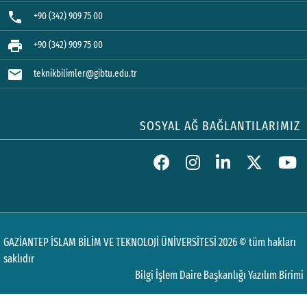
phone
+90 (342) 909 75 00
print
+90 (342) 909 75 00
mail
teknikbilimler@gibtu.edu.tr
SOSYAL AĞ BAĞLANTILARIMIZ
GAZİANTEP İSLAM BİLİM VE TEKNOLOJİ ÜNİVERSİTESİ 2026 © tüm hakları
saklıdır
Bilgi İşlem Daire Başkanlığı Yazılım Birimi