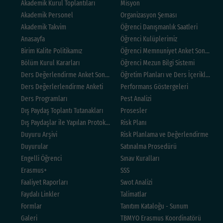
Akademik Kurul Toplantıları
Misyon
Akademik Personel
Organizasyon Şeması
Akademik Takvim
Öğrenci Danışmanlık Saatleri
Anasayfa
Öğrenci Kulüplerimiz
Birim Kalite Politikamız
Öğrenci Memnuniyet Anket Sonuçları
Bölüm Kurul Kararları
Öğrenci Mezun Bilgi Sistemi
Ders Değerlendirme Anket Sonuçları
Öğretim Planları ve Ders İçerikleri
Ders Değerlerlendirme Anketi
Performans Göstergeleri
Ders Programları
Pest Analizi
Dış Paydaş Toplantı Tutanakları
Prosesler
Dış Paydaşlar ile Yapılan Protokoller
Risk Planı
Duyuru Arşivi
Risk Planlama ve Değerlendirme
Duyurular
Satınalma Prosedürü
Engelli Öğrenci
Sınav Kuralları
Erasmus+
SSS
Faaliyet Raporları
Swot Analizi
Faydalı Linkler
Talimatlar
Formlar
Tanıtım Kataloğu - Sunum
Galeri
TBMYO Erasmus Koordinatörü