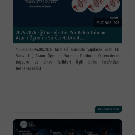
M
F
23.07.2026 12:25
S
2025-2026 Eğitim-öğretim Yılı Bahar Dönemi
Azami Öğrenim Süresi Hakkında...!
İl
10.08.2026-14.08.2026 tarihleri arasında yapılacak olan Ek
Sınav 1 ( Azami Öğrenim Süresini Dolduran Öğrencilerin
Başvuru ve Sınav Tarihleri İlgili Birim Tarafından
Belilenecektir.)
Devamını Oku