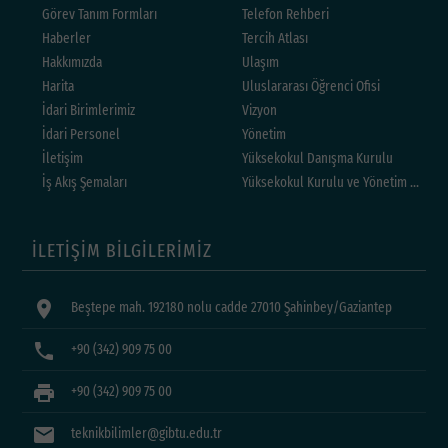
Görev Tanım Formları
Telefon Rehberi
Haberler
Tercih Atlası
Hakkımızda
Ulaşım
Harita
Uluslararası Öğrenci Ofisi
İdari Birimlerimiz
Vizyon
İdari Personel
Yönetim
İletişim
Yüksekokul Danışma Kurulu
İş Akış Şemaları
Yüksekokul Kurulu ve Yönetim Kurulu 
İLETİŞİM BİLGİLERİMİZ
location_on
Beştepe mah. 192180 nolu cadde 27010 Şahinbey/Gaziantep
phone
+90 (342) 909 75 00
print
+90 (342) 909 75 00
mail
teknikbilimler@gibtu.edu.tr