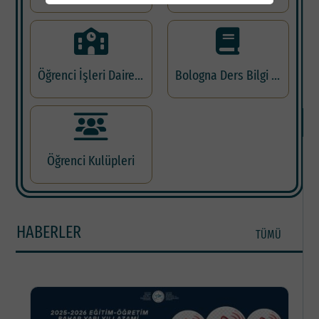
B
P
A
Öğrenci İşleri Daire Başkanlığı
Bologna Ders Bilgi Paketi
Ö
A
Öğrenci Kulüpleri
HABERLER
TÜMÜ
F
D
G