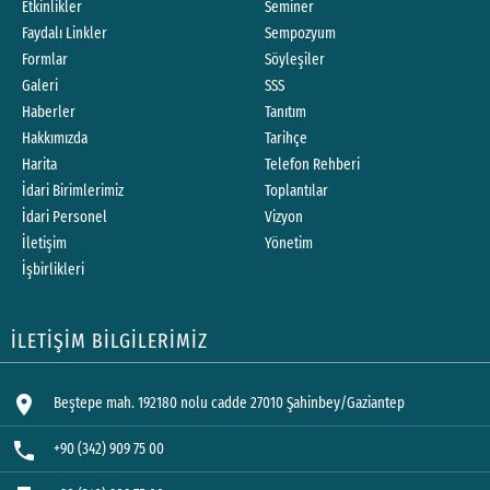
Etkinlikler
Seminer
Faydalı Linkler
Sempozyum
Formlar
Söyleşiler
Galeri
SSS
Haberler
Tanıtım
Hakkımızda
Tarihçe
Harita
Telefon Rehberi
İdari Birimlerimiz
Toplantılar
İdari Personel
Vizyon
İletişim
Yönetim
İşbirlikleri
İLETİŞİM BİLGİLERİMİZ
location_on
Beştepe mah. 192180 nolu cadde 27010 Şahinbey/Gaziantep
phone
+90 (342) 909 75 00