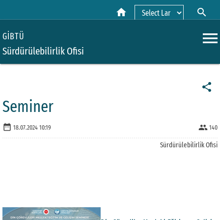
home
search
Powered by
menu
GİBTÜ
Sürdürülebilirlik Ofisi
share
Seminer
date_range
people
18.07.2024 10:19
140
Sürdürülebilirlik Ofisi