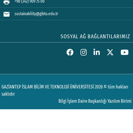
print
+90 (342) 909 75 00
mail
sustainability@gibtu.edu.tr
SOSYAL AĞ BAĞLANTILARIMIZ
GAZİANTEP İSLAM BİLİM VE TEKNOLOJİ ÜNİVERSİTESİ 2026 © tüm hakları
saklıdır
Bilgi İşlem Daire Başkanlığı Yazılım Birimi