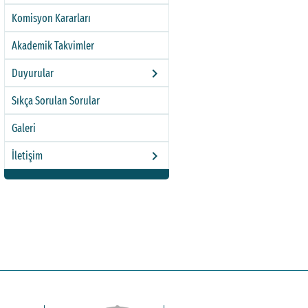
Komisyon Kararları
Akademik Takvimler
keyboard_arrow_right
Duyurular
Sıkça Sorulan Sorular
Galeri
keyboard_arrow_right
İletişim