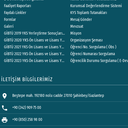
Faaliyet Raporları
Kurumsal Değerlendirme Sistemi
Faydalı Linkler
KYS Toplantı Tutanakları
Formlar
Mesaj Gönder
Galeri
Mevzuat
GİBTÜ 2019 YKS Yerleştirme Sonuçlarına İlişkin Sayısal Bilgiler
Misyon
GİBTÜ 2020 YKS Ön Lisans ve Lisans Yerleştirme Sonuçlarına İlişkin Sayısal Bilgi
Organizasyon Şeması
GİBTÜ 2021 YKS Ön Lisans ve Lisans Yerleştirme Sonuçlarına İlişkin Sayısal Bilgil
Öğrenci No. Sorgulama ( Öbs )
GİBTÜ 2022 YKS Ön Lisans ve Lisans Yerleştirme Sonuçlarına İlişkin Sayısal Bilgil
Öğrenci Numarası Sorgulama
GİBTÜ 2023 YKS Ön Lisans ve Lisans Yerleştirme Sonuçlarına İlişkin Sayısal Bilgil
Öğrencilik Durumu Sorgulama ( E-Dev
İLETİŞİM BİLGİLERİMİZ
location_on
Beştepe mah. 192180 nolu cadde 27010 Şahinbey/Gaziantep
phone
+90 (342) 909 75 00
print
+90 (850) 258 98 00