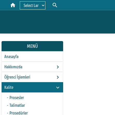
home
search
Powered by
MENÜ
Anasayfa
keyboard_arrow_right
Hakkımızda
keyboard_arrow_right
Öğrenci İşlemleri
keyboard_arrow_right
Kalite
Prosesler
Talimatlar
Prosedürler