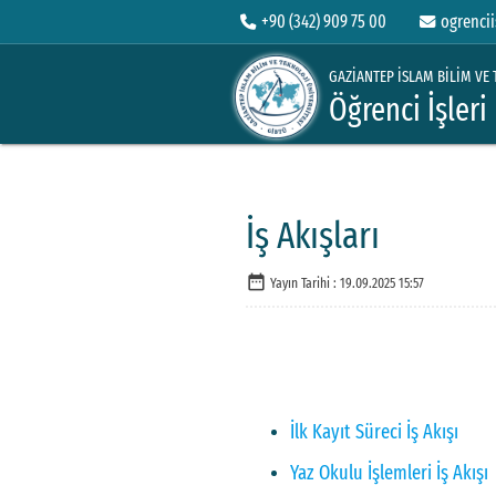
+90 (342) 909 75 00
ogrencii
GAZİANTEP İSLAM BİLİM VE 
Öğrenci İşleri
İş Akışları
date_range
Yayın Tarihi :
19.09.2025 15:57
İlk Kayıt Süreci İş Akışı
Yaz Okulu İşlemleri İş Akışı