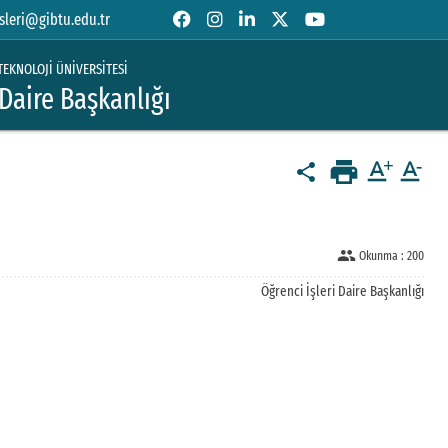
sleri@gibtu.edu.tr
TEKNOLOJİ ÜNİVERSİTESİ
 Daire Başkanlığı
print
text_format
text_format
share
people
Okunma :
200
Öğrenci İşleri Daire Başkanlığı