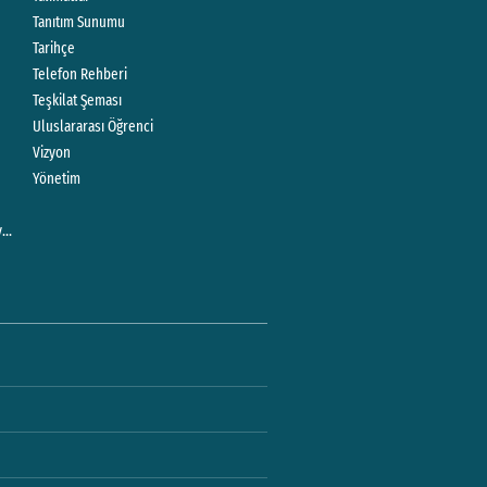
Tanıtım Sunumu
Tarihçe
Telefon Rehberi
Teşkilat Şeması
Uluslararası Öğrenci
ler
Vizyon
er
Yönetim
er
er
let )