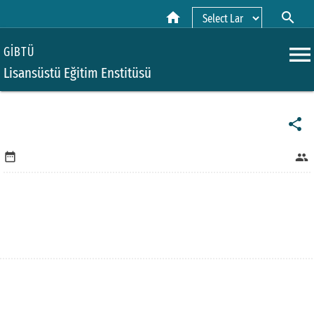
home
search
Powered by
menu
GİBTÜ
Lisansüstü Eğitim Enstitüsü
share
date_range
people