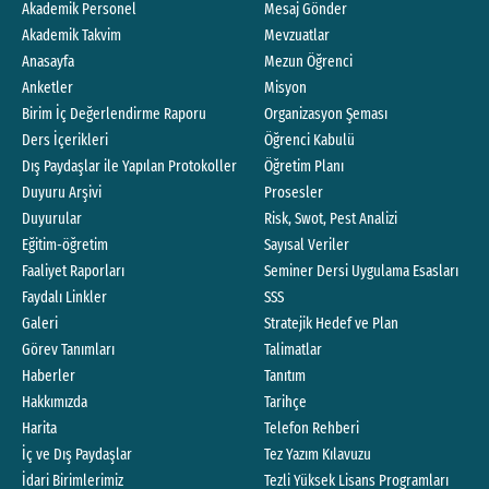
Akademik Personel
Mesaj Gönder
Akademik Takvim
Mevzuatlar
Anasayfa
Mezun Öğrenci
Anketler
Misyon
Birim İç Değerlendirme Raporu
Organizasyon Şeması
Ders İçerikleri
Öğrenci Kabulü
Dış Paydaşlar ile Yapılan Protokoller
Öğretim Planı
Duyuru Arşivi
Prosesler
Duyurular
Risk, Swot, Pest Analizi
Eğitim-öğretim
Sayısal Veriler
Faaliyet Raporları
Seminer Dersi Uygulama Esasları
Faydalı Linkler
SSS
Galeri
Stratejik Hedef ve Plan
Görev Tanımları
Talimatlar
Haberler
Tanıtım
Hakkımızda
Tarihçe
Harita
Telefon Rehberi
İç ve Dış Paydaşlar
Tez Yazım Kılavuzu
İdari Birimlerimiz
Tezli Yüksek Lisans Programları