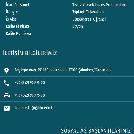
İdari Personel
Tezsiz Yüksek Lisans Programları
İletişim
Toplantı Tutanakları
İş Akışı
Uluslararası Öğrenci
Kalite El Kitabı
Vizyon
Kalite Politikası
İLETİŞİM BİLGİLERİMİZ
location_on
Beştepe mah. 192180 nolu cadde 27010 Şahinbey/Gaziantep
phone
+90 (342) 909 75 00
print
+90 (342) 909 75 00
mail
lisansustu@gibtu.edu.tr
SOSYAL AĞ BAĞLANTILARIMIZ