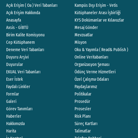
Açık Erişim ( Oa ) Veri Tabanları
Kampüs Dışı Erişim - Vetis
Açık Erişim Hakkında
Kütüphaneler Arası İşbirliği
Anasayfa
KYS Dokümanlar ve Kılavuzlar
Axsis - GİBTÜ
Mesaj Gönder
Birim Kalite Komisyonu
Mevzuatlar
Cep Kütüphanem
Misyon
Deneme Veri Tabanları
Oku & Yayımla ( Read& Publish )
Duyuru Arşivi
Online Veritabanları
Duyurular
Organizasyon Şeması
EKUAL Veri Tabanları
Ödünç Verme Hizmetleri
Eser İstek
Özel Çalışma Odaları
Faydalı Linkler
Paydaşlarımız
Formlar
Politikalar
Galeri
Prosedür
Görev Tanımları
Prosesler
Haberler
Risk Planı
Hakkımızda
Süreç Kartları
Harita
Talimatlar