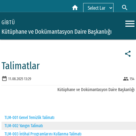
home
search
Powered by
menu
GİBTÜ
Kütüphane ve Dokümantasyon Daire Başkanlığı
share
Talimatlar
date_range
people
11.08.2025 13:29
154
Kütüphane ve Dokümantasyon Daire Başkanlığı
TLM-001 Genel Temizlik Talimatı
TLM-002 Yangın Talimatı
TLM-003 İntihal Programlarını Kullanma Talimatı