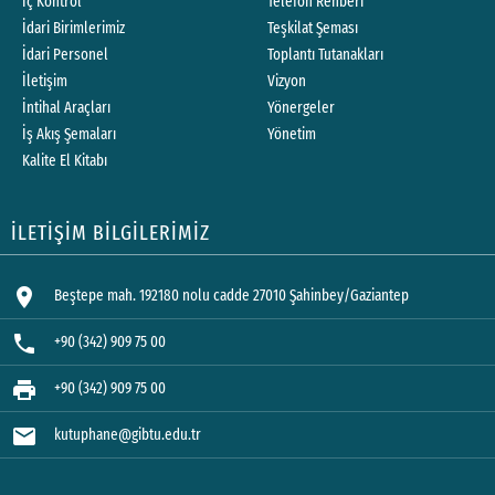
İç Kontrol
Telefon Rehberi
İdari Birimlerimiz
Teşkilat Şeması
İdari Personel
Toplantı Tutanakları
İletişim
Vizyon
İntihal Araçları
Yönergeler
İş Akış Şemaları
Yönetim
Kalite El Kitabı
İLETİŞİM BİLGİLERİMİZ
location_on
Beştepe mah. 192180 nolu cadde 27010 Şahinbey/Gaziantep
phone
+90 (342) 909 75 00
print
+90 (342) 909 75 00
mail
kutuphane@gibtu.edu.tr