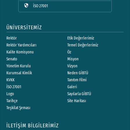
security
İSO 27001
ÜNİVERSİTEMİZ
Rektör
Etik Değerlerimiz
Rektör Yardımcıları
Temel Değerlerimiz
Kalite Komisyonu
Öz
Senato
Misyon
Yönetim Kurulu
Vizyon
Kurumsal Kimlik
Neden GİBTÜ
KVKK
Tanıtım Filmi
İSO 27001
Galeri
Logo
Sayılarla GİBTÜ
Tarihçe
Site Haritası
Teşkilat Şeması
İLETİŞİM BİLGİLERİMİZ