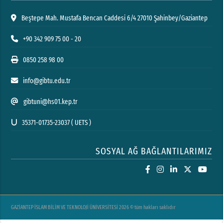
Beştepe Mah. Mustafa Bencan Caddesi 6/4 27010 Şahinbey/Gaziantep
+90 342 909 75 00 - 20
0850 258 98 00
info@gibtu.edu.tr
gibtuni@hs01.kep.tr
35371-01735-23037 ( UETS )
SOSYAL AĞ BAĞLANTILARIMIZ
GAZİANTEP İSLAM BİLİM VE TEKNOLOJİ ÜNİVERSİTESİ 2026 © tüm hakları saklıdır