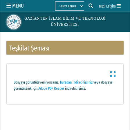
MENU
Hızlı Erişim
Powered by
GAZİANTEP İSLAM BİLİM VE TEKNOLOJİ
ÜNİVERSİTESİ
Teşkilat Şeması
zoom_out_map
Dosyayı görüntüleyemiyorsanız,
buradan indirebilirsiniz
veya dosyayı
görüntülemk için
Adobe PDF Reader
indirebilirsiniz.