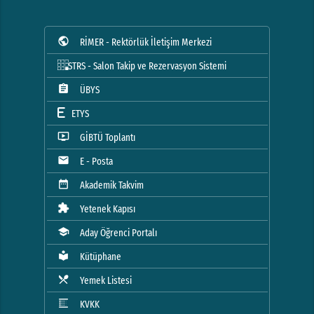
public
RİMER - Rektörlük İletişim Merkezi
STRS - Salon Takip ve Rezervasyon Sistemi
assignment
ÜBYS
ETYS
ondemand_video
GİBTÜ Toplantı
mail
E - Posta
date_range
Akademik Takvim
extension
Yetenek Kapısı
school
Aday Öğrenci Portalı
local_library
Kütüphane
local_dining
Yemek Listesi
blur_linear
KVKK