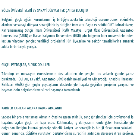
BÖLGE ÜNİVERSİTELERİ VE SANAYİ DÜNYASI TEK ÇATIDA BULUŞTU
Bölgenin güçlü eğitim kurumlarının iş birliğiyle adeta bir teknoloji üssüne dönen etkinlikte,
akademi ve sanayi dünyası stratejik bir iş birliğine imza attı. Başta ev sahibi GİBTÜ olmak üzere;
Kahramanmaraş Sütçü İmam Üniversitesi (KSÜ), Malatya Turgut Özal Üniversitesi, Gaziantep
Üniversitesi (GAÜN) ve Hasan Kalyoncu Üniversitesi (HKÜ) gibi bölgenin lider üniversitelerinden
katılan vizyoner gençler, yenilikçi projelerini jüri üyelerine ve sektör temsilcilerine sunarak
adeta birbirleriyle yarıştı.
GÜÇLÜ PAYDAŞLAR, BÜYÜK ÖDÜLLER
Teknoloji ve inovasyon ekosisteminin dev aktörleri de gençleri bu anlamlı günde yalnız
bırakmadı. TÜBİTAK, T3 Vakfı, Gaziantep Büyükşehir Belediyesi ve Güneydoğu Anadolu İhracatçı
Birlikleri (GAİB) gibi güçlü paydaşların destekleriyle hayata geçirilen projenin yarışma ve
heyecan dolu değerlendirme süreci başarıyla tamamlandı.
KARİYER KAPILARI ARDINA KADAR ARALANDI
Sadece bir proje yarışması olmanın ötesine geçen etkinlik, genç girişimciler için profesyonel iş
hayatına açılan güçlü bir kapı oldu. Katılımcılar, iş dünyasının önde gelen temsilcileriyle
doğrudan iletişim kurarak geleceğe yönelik kariyer ve stratejik iş birliği fırsatlarını yakaladı.
Günün sonunda, titizlikle yürütülen değerlendirme sürecinin ardından dereceye giren projeler,