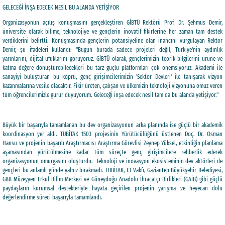
GELECEĞİ İNŞA EDECEK NESİL BU ALANDA YETİŞİYOR
Organizasyonun açılış konuşmasını gerçekleştiren GİBTÜ Rektörü Prof. Dr. Şehmus Demir,
üniversite olarak bilime, teknolojiye ve gençlerin inovatif fikirlerine her zaman tam destek
verdiklerini belirtti. Konuşmasında gençlerin potansiyeline olan inancını vurgulayan Rektör
Demir, şu ifadeleri kullandı: "Bugün burada sadece projeleri değil, Türkiye'nin aydınlık
yarınlarını, dijital ufuklarını görüyoruz. GİBTÜ olarak, gençlerimizin teorik bilgilerini ürüne ve
katma değere dönüştürebilecekleri bu tarz güçlü platformları çok önemsiyoruz. Akademi ile
sanayiyi buluşturan bu köprü, genç girişimcilerimizin 'Sektör Devleri' ile tanışarak vizyon
kazanmalarına vesile olacaktır. Fikir üreten, çalışan ve ülkemizin teknoloji vizyonuna omuz veren
tüm öğrencilerimizle gurur duyuyorum. Geleceği inşa edecek nesil tam da bu alanda yetişiyor."
Büyük bir başarıyla tamamlanan bu dev organizasyonun arka planında ise güçlü bir akademik
koordinasyon yer aldı. TÜBİTAK 1503 projesinin Yürütücülüğünü üstlenen Doç. Dr. Osman
Hansu ve projenin başarılı Araştırmacısı Araştırma Görevlisi Zeynep Yüksel, etkinliğin planlama
aşamasından yürütülmesine kadar tüm süreçte genç girişimcilere rehberlik ederek
organizasyonun omurgasını oluşturdu. Teknoloji ve inovasyon ekosisteminin dev aktörleri de
gençleri bu anlamlı günde yalnız bırakmadı. TÜBİTAK, T3 Vakfı, Gaziantep Büyükşehir Belediyesi,
GBB Müzeyyen Erkul Bilim Merkezi ve Güneydoğu Anadolu İhracatçı Birlikleri (GAİB) gibi güçlü
paydaşların kurumsal destekleriyle hayata geçirilen projenin yarışma ve heyecan dolu
değerlendirme süreci başarıyla tamamlandı.