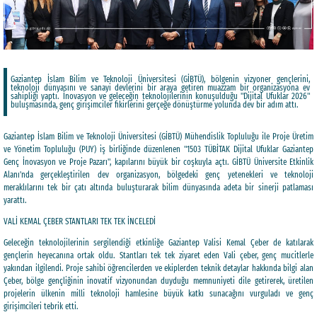
Gaziantep İslam Bilim ve Teknoloji Üniversitesi (GİBTÜ), bölgenin vizyoner gençlerini,
teknoloji dünyasını ve sanayi devlerini bir araya getiren muazzam bir organizasyona ev
sahipliği yaptı. İnovasyon ve geleceğin teknolojilerinin konuşulduğu "Dijital Ufuklar 2026"
buluşmasında, genç girişimciler fikirlerini gerçeğe dönüştürme yolunda dev bir adım attı.
Gaziantep İslam Bilim ve Teknoloji Üniversitesi (GİBTÜ) Mühendislik Topluluğu ile Proje Üretim
ve Yönetim Topluluğu (PUY) iş birliğinde düzenlenen "1503 TÜBİTAK Dijital Ufuklar Gaziantep
Genç İnovasyon ve Proje Pazarı", kapılarını büyük bir coşkuyla açtı. GİBTÜ Üniversite Etkinlik
Alanı'nda gerçekleştirilen dev organizasyon, bölgedeki genç yetenekleri ve teknoloji
meraklılarını tek bir çatı altında buluşturarak bilim dünyasında adeta bir sinerji patlaması
yarattı.
VALİ KEMAL ÇEBER STANTLARI TEK TEK İNCELEDİ
Geleceğin teknolojilerinin sergilendiği etkinliğe Gaziantep Valisi Kemal Çeber de katılarak
gençlerin heyecanına ortak oldu. Stantları tek tek ziyaret eden Vali çeber, genç mucitlerle
yakından ilgilendi. Proje sahibi öğrencilerden ve ekiplerden teknik detaylar hakkında bilgi alan
Çeber, bölge gençliğinin inovatif vizyonundan duyduğu memnuniyeti dile getirerek, üretilen
projelerin ülkenin milli teknoloji hamlesine büyük katkı sunacağını vurguladı ve genç
girişimcileri tebrik etti.