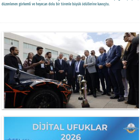
düzenlenen görkemli ve heyecan dolu bir törenle büyük ödüllerine kavuştu.