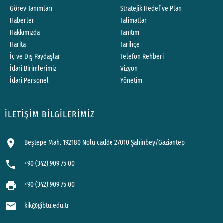
Görev Tanımları
Stratejik Hedef ve Plan
Haberler
Talimatlar
Hakkımızda
Tanıtım
Harita
Tarihçe
İç ve Dış Paydaşlar
Telefon Rehberi
İdari Birimlerimiz
Vizyon
İdari Personel
Yönetim
İLETİŞİM BİLGİLERİMİZ
location_on
Beştepe Mah. 192180 Nolu cadde 27010 Şahinbey/Gaziantep
phone
+90 (342) 909 75 00
print
+90 (342) 909 75 00
mail
kik@gibtu.edu.tr