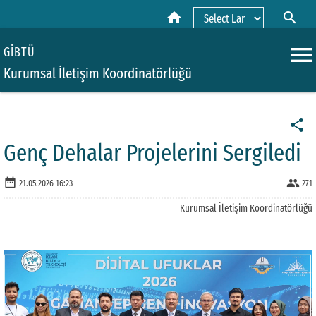
home
search
Powered by
menu
GİBTÜ
Kurumsal İletişim Koordinatörlüğü
share
Genç Dehalar Projelerini Sergiledi
date_range
people
21.05.2026 16:23
271
Kurumsal İletişim Koordinatörlüğü