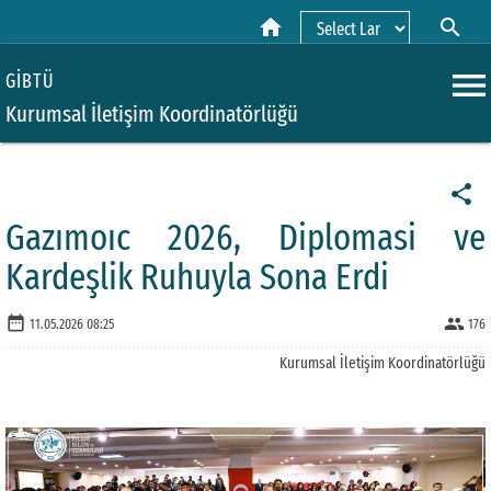
home
search
Powered by
menu
GİBTÜ
Kurumsal İletişim Koordinatörlüğü
share
Gazımoıc 2026, Diplomasi ve
Kardeşlik Ruhuyla Sona Erdi
date_range
people
11.05.2026 08:25
176
Kurumsal İletişim Koordinatörlüğü