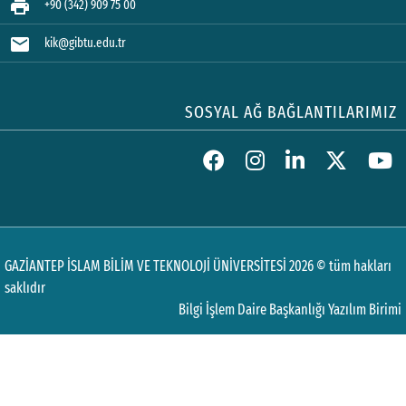
print
+90 (342) 909 75 00
mail
kik@gibtu.edu.tr
SOSYAL AĞ BAĞLANTILARIMIZ
GAZİANTEP İSLAM BİLİM VE TEKNOLOJİ ÜNİVERSİTESİ 2026 © tüm hakları
saklıdır
Bilgi İşlem Daire Başkanlığı Yazılım Birimi