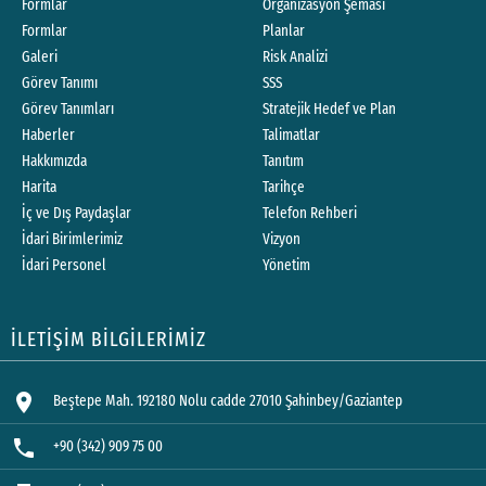
Formlar
Organizasyon Şeması
Formlar
Planlar
Galeri
Risk Analizi
Görev Tanımı
SSS
Görev Tanımları
Stratejik Hedef ve Plan
Haberler
Talimatlar
Hakkımızda
Tanıtım
Harita
Tarihçe
İç ve Dış Paydaşlar
Telefon Rehberi
İdari Birimlerimiz
Vizyon
İdari Personel
Yönetim
İLETİŞİM BİLGİLERİMİZ
location_on
Beştepe Mah. 192180 Nolu cadde 27010 Şahinbey/Gaziantep
phone
+90 (342) 909 75 00