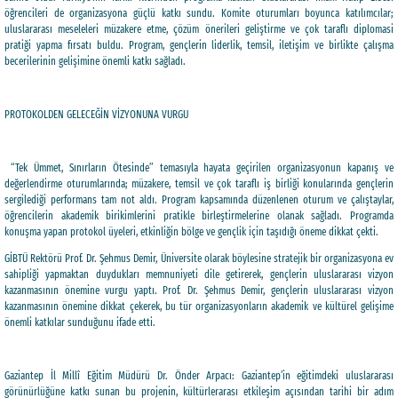
öğrencileri de organizasyona güçlü katkı sundu. Komite oturumları boyunca katılımcılar;
uluslararası meseleleri müzakere etme, çözüm önerileri geliştirme ve çok taraflı diplomasi
pratiği yapma fırsatı buldu. Program, gençlerin liderlik, temsil, iletişim ve birlikte çalışma
becerilerinin gelişimine önemli katkı sağladı.
PROTOKOLDEN GELECEĞİN VİZYONUNA VURGU
“Tek Ümmet, Sınırların Ötesinde” temasıyla hayata geçirilen organizasyonun kapanış ve
değerlendirme oturumlarında; müzakere, temsil ve çok taraflı iş birliği konularında gençlerin
sergilediği performans tam not aldı. Program kapsamında düzenlenen oturum ve çalıştaylar,
öğrencilerin akademik birikimlerini pratikle birleştirmelerine olanak sağladı. Programda
konuşma yapan protokol üyeleri, etkinliğin bölge ve gençlik için taşıdığı öneme dikkat çekti.
GİBTÜ Rektörü Prof. Dr. Şehmus Demir, Üniversite olarak böylesine stratejik bir organizasyona ev
sahipliği yapmaktan duydukları memnuniyeti dile getirerek, gençlerin uluslararası vizyon
kazanmasının önemine vurgu yaptı. Prof. Dr. Şehmus Demir, gençlerin uluslararası vizyon
kazanmasının önemine dikkat çekerek, bu tür organizasyonların akademik ve kültürel gelişime
önemli katkılar sunduğunu ifade etti.
Gaziantep İl Millî Eğitim Müdürü Dr. Önder Arpacı: Gaziantep’in eğitimdeki uluslararası
görünürlüğüne katkı sunan bu projenin, kültürlerarası etkileşim açısından tarihi bir adım