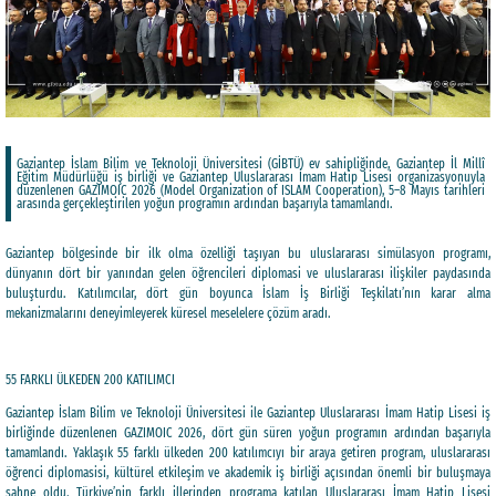
Gaziantep İslam Bilim ve Teknoloji Üniversitesi (GİBTÜ) ev sahipliğinde, Gaziantep İl Millî
Eğitim Müdürlüğü iş birliği ve Gaziantep Uluslararası İmam Hatip Lisesi organizasyonuyla
düzenlenen GAZIMOIC 2026 (Model Organization of ISLAM Cooperation), 5–8 Mayıs tarihleri
arasında gerçekleştirilen yoğun programın ardından başarıyla tamamlandı.
Gaziantep bölgesinde bir ilk olma özelliği taşıyan bu uluslararası simülasyon programı,
dünyanın dört bir yanından gelen öğrencileri diplomasi ve uluslararası ilişkiler paydasında
buluşturdu. Katılımcılar, dört gün boyunca İslam İş Birliği Teşkilatı’nın karar alma
mekanizmalarını deneyimleyerek küresel meselelere çözüm aradı.
55 FARKLI ÜLKEDEN 200 KATILIMCI
Gaziantep İslam Bilim ve Teknoloji Üniversitesi ile Gaziantep Uluslararası İmam Hatip Lisesi iş
birliğinde düzenlenen GAZIMOIC 2026, dört gün süren yoğun programın ardından başarıyla
tamamlandı. Yaklaşık 55 farklı ülkeden 200 katılımcıyı bir araya getiren program, uluslararası
öğrenci diplomasisi, kültürel etkileşim ve akademik iş birliği açısından önemli bir buluşmaya
sahne oldu. Türkiye’nin farklı illerinden programa katılan Uluslararası İmam Hatip Lisesi