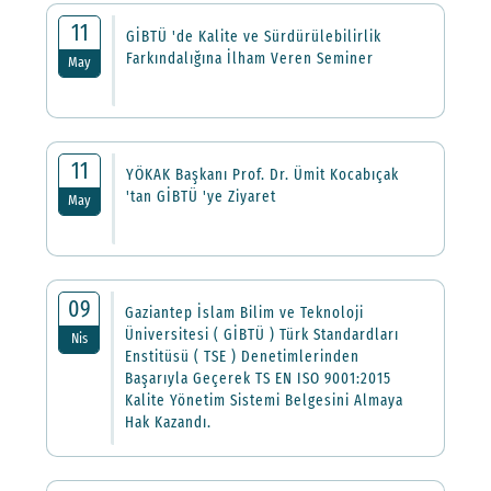
11
GİBTÜ 'de Kalite ve Sürdürülebilirlik
Farkındalığına İlham Veren Seminer
May
11
YÖKAK Başkanı Prof. Dr. Ümit Kocabıçak
'tan GİBTÜ 'ye Ziyaret
May
09
Gaziantep İslam Bilim ve Teknoloji
Üniversitesi ( GİBTÜ ) Türk Standardları
Nis
Enstitüsü ( TSE ) Denetimlerinden
Başarıyla Geçerek TS EN ISO 9001:2015
Kalite Yönetim Sistemi Belgesini Almaya
Hak Kazandı.