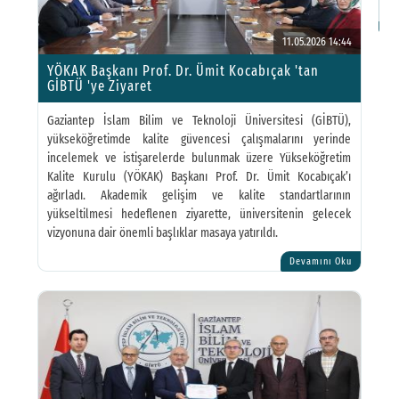
İl
11.05.2026 14:44
YÖKAK Başkanı Prof. Dr. Ümit Kocabıçak 'tan
GİBTÜ 'ye Ziyaret
Gaziantep İslam Bilim ve Teknoloji Üniversitesi (GİBTÜ),
yükseköğretimde kalite güvencesi çalışmalarını yerinde
incelemek ve istişarelerde bulunmak üzere Yükseköğretim
Kalite Kurulu (YÖKAK) Başkanı Prof. Dr. Ümit Kocabıçak’ı
ağırladı. Akademik gelişim ve kalite standartlarının
yükseltilmesi hedeflenen ziyarette, üniversitenin gelecek
vizyonuna dair önemli başlıklar masaya yatırıldı.
Devamını Oku