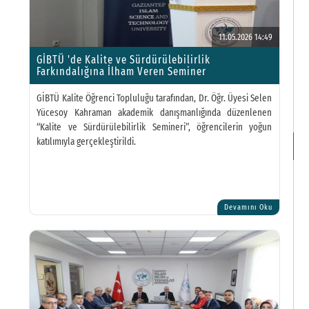
K
D
11.05.2026 14:49
GİBTÜ 'de Kalite ve Sürdürülebilirlik
B
Farkındalığına İlham Veren Seminer
D
GİBTÜ Kalite Öğrenci Topluluğu tarafından, Dr. Öğr. Üyesi Selen
Yücesoy Kahraman akademik danışmanlığında düzenlenen
F
“Kalite ve Sürdürülebilirlik Semineri”, öğrencilerin yoğun
katılımıyla gerçekleştirildi.
K
M
Ka
Devamını Oku
G
F
S