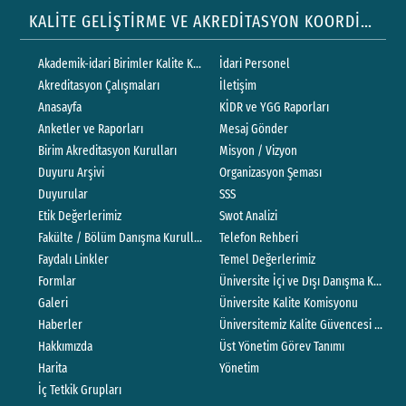
KALİTE GELİŞTİRME VE AKREDİTASYON KOORDİNATÖRLÜĞÜ
Akademik-idari Birimler Kalite Komisyonları
İdari Personel
Akreditasyon Çalışmaları
İletişim
Anasayfa
KİDR ve YGG Raporları
Anketler ve Raporları
Mesaj Gönder
Birim Akreditasyon Kurulları
Misyon / Vizyon
Duyuru Arşivi
Organizasyon Şeması
Duyurular
SSS
Etik Değerlerimiz
Swot Analizi
Fakülte / Bölüm Danışma Kurulları
Telefon Rehberi
Faydalı Linkler
Temel Değerlerimiz
Formlar
Üniversite İçi ve Dışı Danışma Kurullar
Galeri
Üniversite Kalite Komisyonu
Haberler
Üniversitemiz Kalite Güvencesi Politik
Hakkımızda
Üst Yönetim Görev Tanımı
Harita
Yönetim
İç Tetkik Grupları