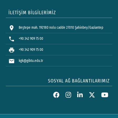
İLETİŞİM BİLGİLERİMİZ
location_on
Beştepe mah. 192180 nolu cadde 27010 Şahinbey/Gaziantep
phone
+90 342 909 75 00
print
+90 342 909 75 00
mail
kgk@gibtu.edu.tr
SOSYAL AĞ BAĞLANTILARIMIZ