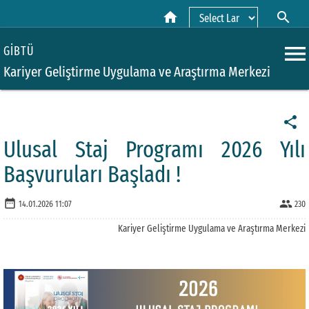
home
search
Powered by
menu
GİBTÜ
Kariyer Geliştirme Uygulama ve Araştırma Merkezi
share
Ulusal Staj Programı 2026 Yılı
Başvuruları Başladı !
date_range
people
14.01.2026 11:07
230
Kariyer Geliştirme Uygulama ve Araştırma Merkezi