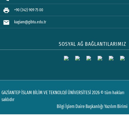
print
+90 (342) 909 75 00
mail
kagiam@gibtu.edu.tr
SOSYAL AĞ BAĞLANTILARIMIZ
GAZİANTEP İSLAM BİLİM VE TEKNOLOJİ ÜNİVERSİTESİ 2026 © tüm hakları
saklıdır
Bilgi İşlem Daire Başkanlığı Yazılım Birimi