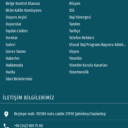
Belge Kontrol Klavuzu
Misyon
Birim Kalite Komisyonu
SSS
Duyuru Arşivi
Staj Yönergesi
Duyurular
Tanıtım
Faydalı Linkler
Tarihçe
Formlar
Telefon Rehberi
Galeri
Ulusal Staj Programı Başvuru Adımları
Görev Tanımı
Vizyon
Haberler
Yönetim
Hakkımızda
Yönetim Kurulu Kararları
Harita
Yönetmenlik
İdari Birimlerimiz
İLETİŞİM BİLGİLERİMİZ
location_on
Beştepe mah. 192180 nolu cadde 27010 Şahinbey/Gaziantep
phone
+90 (342) 909 75 00