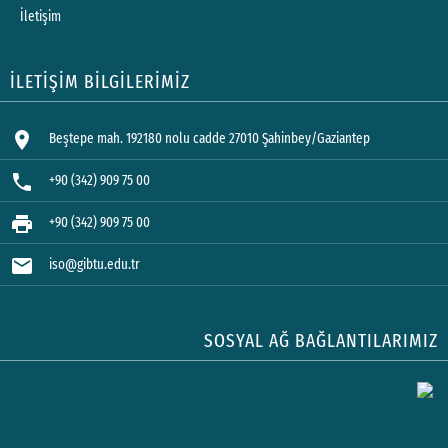
İletişim
İLETİŞİM BİLGİLERİMİZ
location_on
Beştepe mah. 192180 nolu cadde 27010 Şahinbey/Gaziantep
phone
+90 (342) 909 75 00
print
+90 (342) 909 75 00
mail
iso@gibtu.edu.tr
SOSYAL AĞ BAĞLANTILARIMIZ