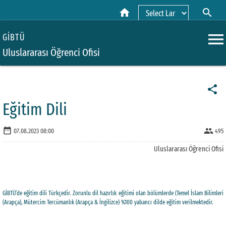
home
search
Powered by
menu
GİBTÜ
Uluslararası Öğrenci Ofisi
share
Eğitim Dili
date_range
people
07.08.2023 08:00
495
Uluslararası Öğrenci Ofisi
GİBTÜ’de eğitim dili Türkçedir. Zorunlu dil hazırlık eğitimi olan bölümlerde (Temel İslam Bilimleri
(Arapça), Mütercim Tercümanlık (Arapça & İngilizce) %100 yabancı dilde eğitim verilmektedir.