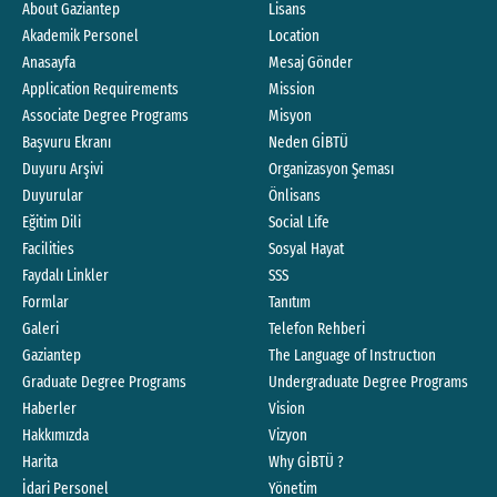
About Gaziantep
Lisans
Akademik Personel
Location
Anasayfa
Mesaj Gönder
Application Requirements
Mission
Associate Degree Programs
Misyon
Başvuru Ekranı
Neden GİBTÜ
Duyuru Arşivi
Organizasyon Şeması
Duyurular
Önlisans
Eğitim Dili
Social Life
Facilities
Sosyal Hayat
Faydalı Linkler
SSS
Formlar
Tanıtım
Galeri
Telefon Rehberi
Gaziantep
The Language of Instructıon
Graduate Degree Programs
Undergraduate Degree Programs
Haberler
Vision
Hakkımızda
Vizyon
Harita
Why GİBTÜ ?
İdari Personel
Yönetim