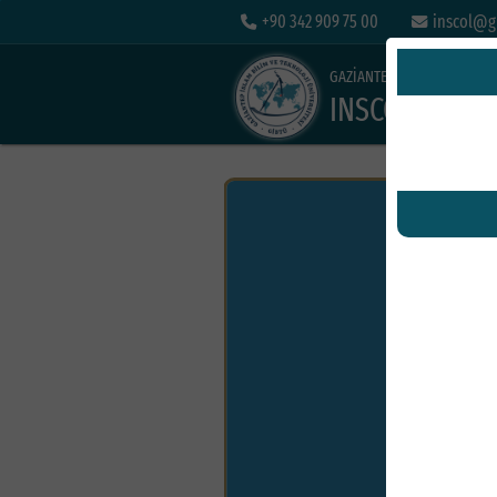
+90 342 909 75 00
inscol@gi
GAZİANTEP İSLAM BİLİM VE 
INSCOL 2026