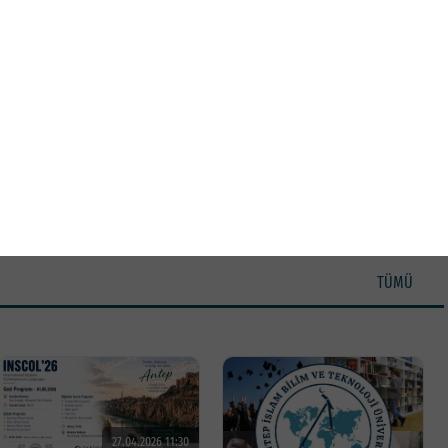
 Prof. Dr. Mehmet Altay Workshop
3
4
5
6
7
8
TÜMÜ
27.04.2026 11:30