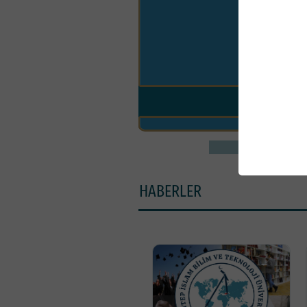
Assoc.
1
2
HABERLER