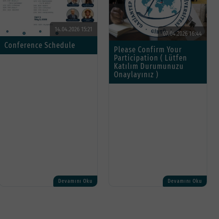
14.04.2026 15:21
07.04.2026 16:44
Conference Schedule
Please Confirm Your
Participation ( Lütfen
Katılım Durumunuzu
Onaylayınız )
Devamını Oku
Devamını Oku