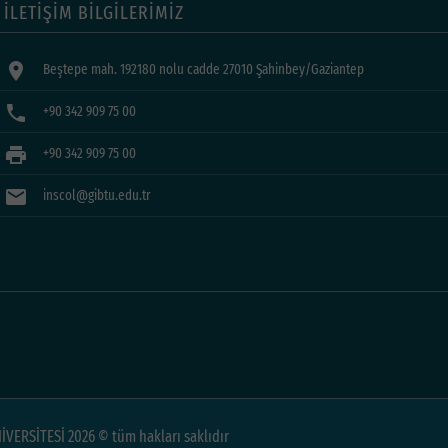
İLETİŞİM BİLGİLERİMİZ
location_on
Beştepe mah. 192180 nolu cadde 27010 Şahinbey/Gaziantep
phone
+90 342 909 75 00
print
+90 342 909 75 00
mail
inscol@gibtu.edu.tr
VERSİTESİ 2026 © tüm hakları saklıdır