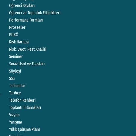
Öğrenci Sayıları
Öğrenci ve Topluluk Etkinlikleri
Performans Formları
Prosesler
PUKÖ
Risk Haritası
Risk, Swot, Pest Analizi
Seminer
Sınav Usul ve Esasları
Söyleşi
SSS
Talimatlar
Çalışma Usul ve Esasları
Tarihçe
Telefon Rehberi
Toplantı Tutanakları
Vizyon
Yarışma
Yıllık Çalışma Planı