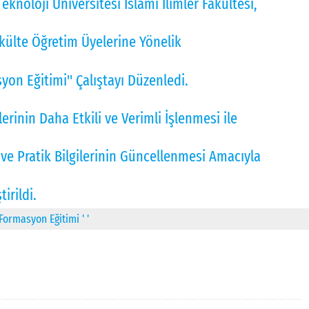
eknoloji Üniversitesi İslami İlimler Fakültesi,
akülte Öğretim Üyelerine Yönelik
on Eğitimi" Çalıştayı Düzenledi.
rinin Daha Etkili ve Verimli İşlenmesi ile
e Pratik Bilgilerinin Güncellenmesi Amacıyla
irildi.
Formasyon Eğitimi ' '