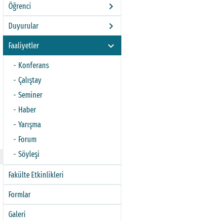
keyboard_arrow_right
Öğrenci
keyboard_arrow_right
Duyurular
keyboard_arrow_right
Faaliyetler
Konferans
Çalıştay
Seminer
Haber
Yarışma
Forum
Söyleşi
Fakülte Etkinlikleri
Formlar
Galeri