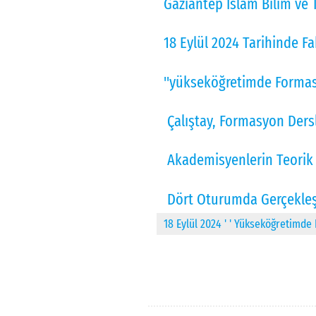
Gaziantep İslam Bilim ve T
18 Eylül 2024 Tarihinde F
"yükseköğretimde Formasy
Çalıştay, Formasyon Dersle
Akademisyenlerin Teorik v
Dört Oturumda Gerçekleşt
18 Eylül 2024 ' ' Yükseköğretimde 