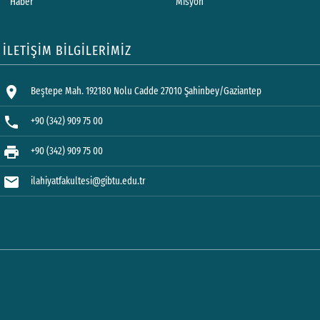
Haber
Misyon
İLETİŞİM BİLGİLERİMİZ
location_on
Beştepe Mah. 192180 Nolu Cadde 27010 Şahinbey/Gaziantep
phone
+90 (342) 909 75 00
print
+90 (342) 909 75 00
mail
ilahiyatfakultesi@gibtu.edu.tr