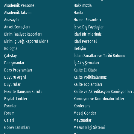
Akademik Personel
Hakkımızda
Akademik Takvim
Harita
Anasayfa
Hizmet Envanteri
Anket Sonuçları
İç ve Dış Paydaşlar
Birim Faaliyet Raporları
İdari Birimlerimiz
Birim İç Değ. Raporu( Bidr )
İdari Personel
Bologna
İletişim
Çalıştay
İslam Sanatları ve Tarihi Bölümü
Danışmanlar
İş Akış Şemaları
Ders Programları
Kalite El Kitabı
Duyuru Arşivi
Kalite Politikalarımız
Duyurular
Kalite Toplantıları
Fakülte Danışma Kurulu
Kalite ve Akreditasyon Komisyonları 
Faydalı Linkler
Komisyon ve Koordinatörlükler
Formlar
Konferans
Forum
Mesaj Gönder
Galeri
Mevzuatlar
Görev Tanımları
Mezun Bilgi Sistemi