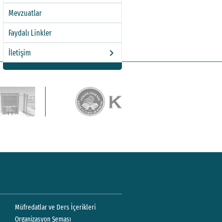
Mevzuatlar
Faydalı Linkler
keyboard_arrow_right
İletişim
Müfredatlar ve Ders İçerikleri
Organizasyon Şeması