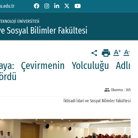
u.edu.tr
TEKNOLOJİ ÜNİVERSİTESİ
 ve Sosyal Bilimler Fakültesi
print
text_format
text_format
share
ya: Çevirmenin Yolculuğu Adlı
Gördü
people
Okunma :
365
İktisadi İdari ve Sosyal Bilimler Fakültesi