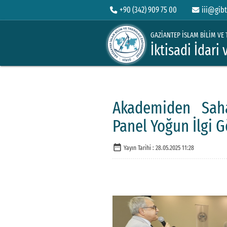
+90 (342) 909 75 00
iii@gibt
GAZİANTEP İSLAM BİLİM VE 
İktisadi İdari
Akademiden Saha
Panel Yoğun İlgi 
date_range
Yayın Tarihi :
28.05.2025 11:28