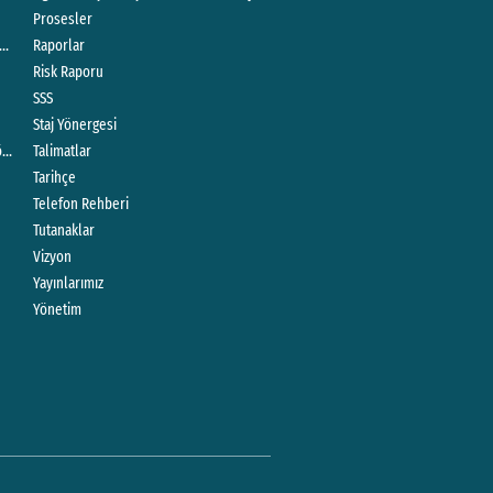
Prosesler
 Programı
Raporlar
Risk Raporu
SSS
Staj Yönergesi
örlüğü Yönergesi
Talimatlar
Tarihçe
Telefon Rehberi
Tutanaklar
Vizyon
Yayınlarımız
Yönetim