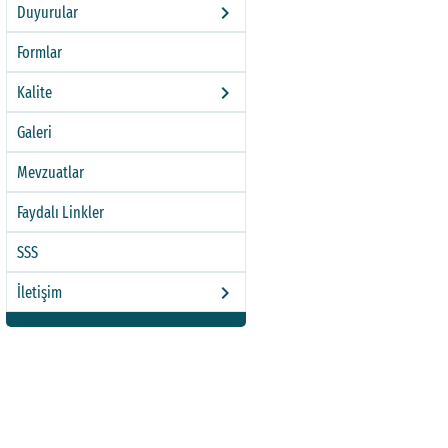
keyboard_arrow_right
Duyurular
Formlar
keyboard_arrow_right
Kalite
Galeri
Mevzuatlar
Faydalı Linkler
SSS
keyboard_arrow_right
İletişim