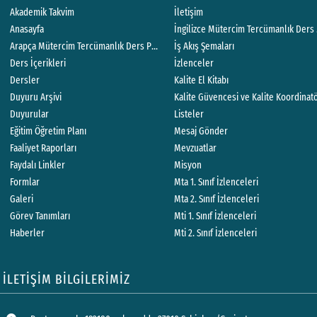
Akademik Takvim
İletişim
Anasayfa
İngilizce Mütercim Tercümanlık Ders
Arapça Mütercim Tercümanlık Ders Programı
İş Akış Şemaları
Ders İçerikleri
İzlenceler
Dersler
Kalite El Kitabı
Duyuru Arşivi
Kalite Güvencesi ve Kalite Koordinat
Duyurular
Listeler
Eğitim Öğretim Planı
Mesaj Gönder
Faaliyet Raporları
Mevzuatlar
Faydalı Linkler
Misyon
Formlar
Mta 1. Sınıf İzlenceleri
Galeri
Mta 2. Sınıf İzlenceleri
Görev Tanımları
Mti 1. Sınıf İzlenceleri
Haberler
Mti 2. Sınıf İzlenceleri
İLETİŞİM BİLGİLERİMİZ