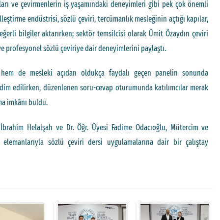
ları ve çevirmenlerin iş yaşamındaki deneyimleri gibi pek çok önemli
leştirme endüstrisi, sözlü çeviri, tercümanlık mesleğinin açtığı kapılar,
eğerli bilgiler aktarırken; sektör temsilcisi olarak Ümit Özaydın çeviri
 profesyonel sözlü çeviriye dair deneyimlerini paylaştı.
 hem de mesleki açıdan oldukça faydalı geçen panelin sonunda
kdim edilirken, düzenlenen soru-cevap oturumunda katılımcılar merak
ma imkânı buldu.
 İbrahim Helalşah ve Dr. Öğr. Üyesi Fadime Odacıoğlu, Mütercim ve
lemanlarıyla sözlü çeviri dersi uygulamalarına dair bir çalıştay