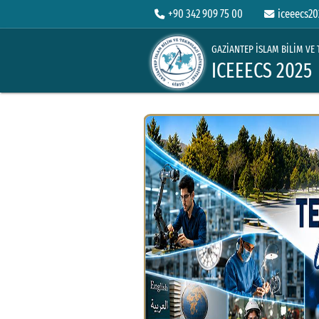
+90 342 909 75 00
iceeecs20
GAZİANTEP İSLAM BİLİM VE 
ICEEECS 2025