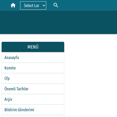
home
search
Powered by
MENÜ
Anasayfa
Komite
Cfp
Önemli Tarihler
Arşiv
Bildirim Gönderimi