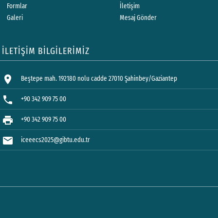
Formlar
İletişim
Galeri
Mesaj Gönder
İLETİŞİM BİLGİLERİMİZ
location_on
Beştepe mah. 192180 nolu cadde 27010 Şahinbey/Gaziantep
phone
+90 342 909 75 00
print
+90 342 909 75 00
mail
iceeecs2025@gibtu.edu.tr