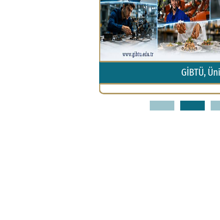
da Yüzde 92 Artırdı
GİBTÜ, Ün
1
2