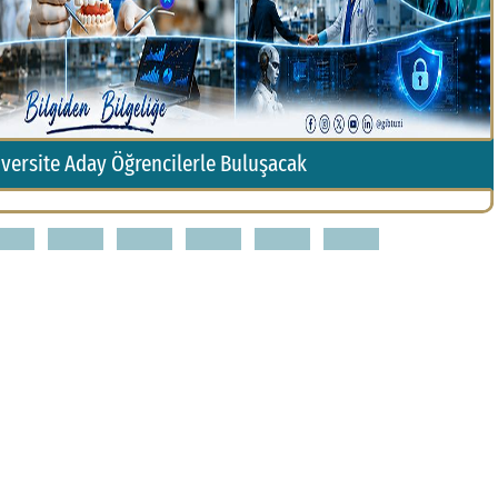
iversite Aday Öğrencilerle Buluşacak
3
4
5
6
7
8