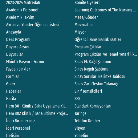
2023-2024 Müfredatı
Komite Üyeleri
Akademik Personel
Learning Outcomes of The Nursing P
Akademik Takvim
Mesaj Gönder
Akran ve Yönder Öğrenci Listesi
Mevzuatlar
Anasayfa
Misyon
Ders Programı
Öğrenci Danışmanlık Saatleri
Duyuru Arşivi
Program Çıktıları
Duyurular
Program Çıktıları ve Temel Yeterlilikle
Etkinlik Başvuru Formu
Sınav Ek Kağıt Şablonu
Faydalı Linkler
Sınav Kağıdı Şablonu
Formlar
Sınav Soruları Belirtke Tablosu
Galeri
Sınav Zarfı Teslim Tutanağı
Haberler
Sınıf Temsilcileri
Harita
SSS
Hem 801 Klinik / Saha Uygulama Kitapçığı
Standart Komisyonları
Hem 802 Klinik / Saha Bitirme Projesi Değerlendirme Rehberi
Tarihçe
İdari Birimlerimiz
Telefon Rehberi
İdari Personel
Vizyon
İletişim
Yönetim