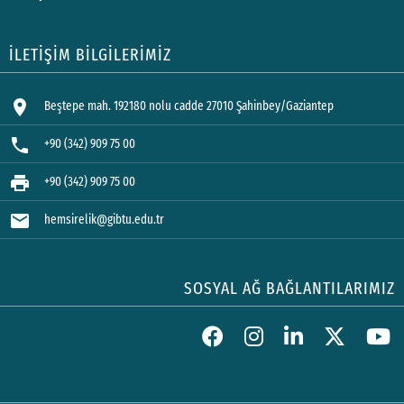
İLETİŞİM BİLGİLERİMİZ
location_on
Beştepe mah. 192180 nolu cadde 27010 Şahinbey/Gaziantep
phone
+90 (342) 909 75 00
print
+90 (342) 909 75 00
mail
hemsirelik@gibtu.edu.tr
SOSYAL AĞ BAĞLANTILARIMIZ