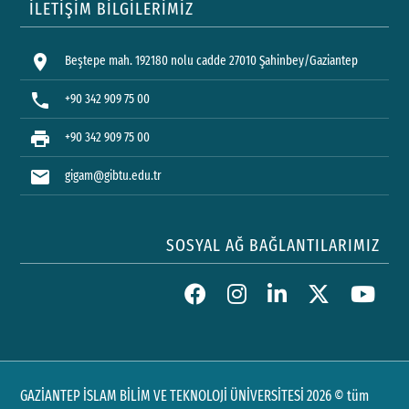
İLETİŞİM BİLGİLERİMİZ
location_on
Beştepe mah. 192180 nolu cadde 27010 Şahinbey/Gaziantep
phone
+90 342 909 75 00
print
+90 342 909 75 00
mail
gigam@gibtu.edu.tr
SOSYAL AĞ BAĞLANTILARIMIZ
GAZİANTEP İSLAM BİLİM VE TEKNOLOJİ ÜNİVERSİTESİ 2026 © tüm