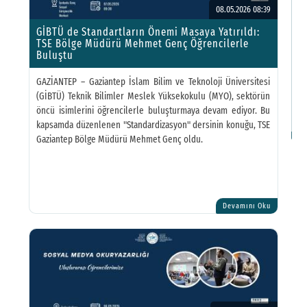
F
08.05.2026 08:39
GİBTÜ de Standartların Önemi Masaya Yatırıldı:
G
TSE Bölge Müdürü Mehmet Genç Öğrencilerle
Buluştu
F
GAZİANTEP – Gaziantep İslam Bilim ve Teknoloji Üniversitesi
S
(GİBTÜ) Teknik Bilimler Meslek Yüksekokulu (MYO), sektörün
öncü isimlerini öğrencilerle buluşturmaya devam ediyor. Bu
İl
kapsamda düzenlenen "Standardizasyon" dersinin konuğu, TSE
Gaziantep Bölge Müdürü Mehmet Genç oldu.
Devamını Oku