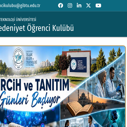
ncikulubu@gibtu.edu.tr
TEKNOLOJİ ÜNİVERSİTESİ
Medeniyet Öğrenci Kulübü