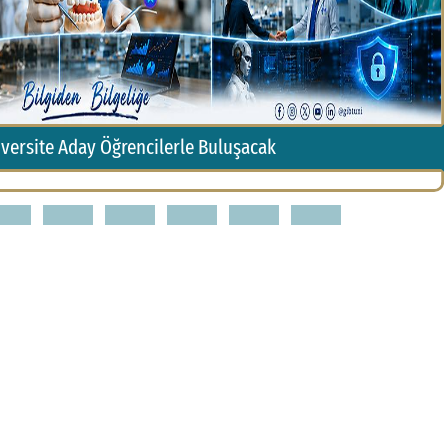
encilerle Buluşacak
Birlik ve Bera
3
4
5
6
7
8