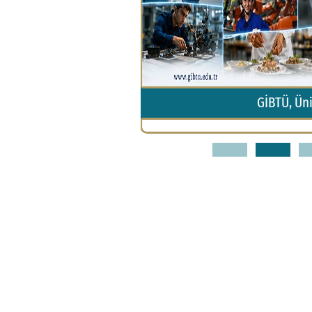
ı
GİBTÜ, Üniversite Aday Öğr
1
2