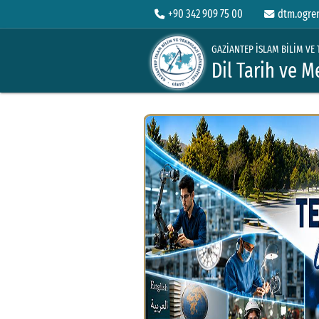
+90 342 909 75 00
dtm.ogre
GAZİANTEP İSLAM BİLİM VE 
Dil Tarih ve 