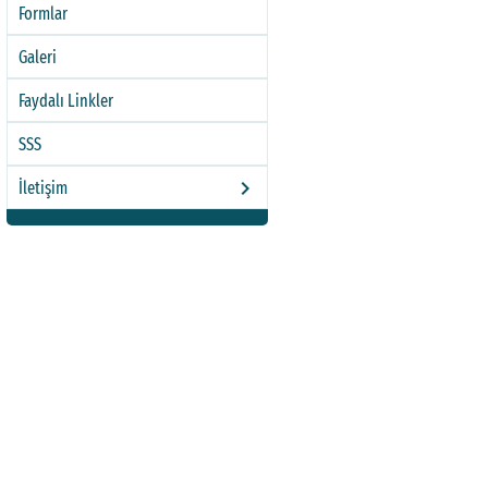
Formlar
Galeri
Faydalı Linkler
SSS
berliğin 10. Yılı: Rektörümüz Prof. Dr. Şehmus Demir 'in 15
keyboard_arrow_right
İletişim