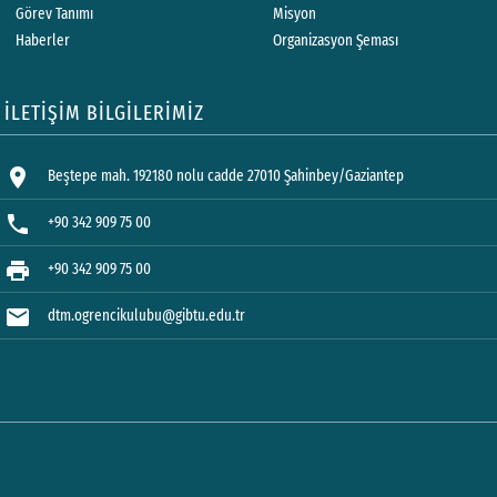
Görev Tanımı
Misyon
Haberler
Organizasyon Şeması
İLETİŞİM BİLGİLERİMİZ
location_on
Beştepe mah. 192180 nolu cadde 27010 Şahinbey/Gaziantep
phone
+90 342 909 75 00
print
+90 342 909 75 00
mail
dtm.ogrencikulubu@gibtu.edu.tr