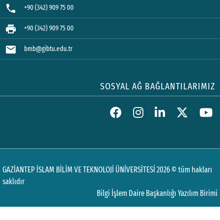
phone
+90 (342) 909 75 00
print
+90 (342) 909 75 00
mail
bmb@gibtu.edu.tr
SOSYAL AĞ BAĞLANTILARIMIZ
GAZİANTEP İSLAM BİLİM VE TEKNOLOJİ ÜNİVERSİTESİ 2026 © tüm hakları
saklıdır
Bilgi İşlem Daire Başkanlığı Yazılım Birimi