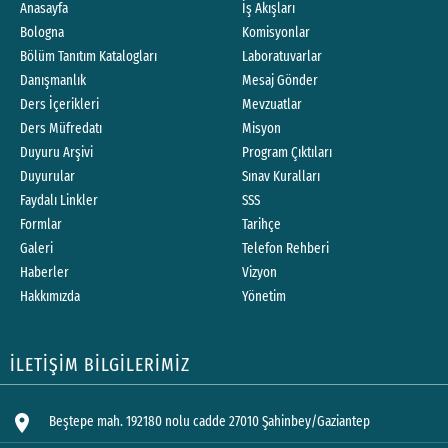
Anasayfa
İş Akışları
Bologna
Komisyonlar
Bölüm Tanıtım Katalogları
Laboratuvarlar
Danışmanlık
Mesaj Gönder
Ders İçerikleri
Mevzuatlar
Ders Müfredatı
Misyon
Duyuru Arşivi
Program Çıktıları
Duyurular
Sınav Kuralları
Faydalı Linkler
SSS
Formlar
Tarihçe
Galeri
Telefon Rehberi
Haberler
Vizyon
Hakkımızda
Yönetim
İLETİŞİM BİLGİLERİMİZ
location_on
Beştepe mah. 192180 nolu cadde 27010 Şahinbey/Gaziantep