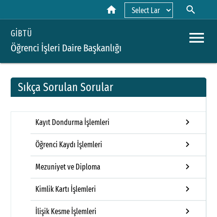
home
search
Powered by
menu
GİBTÜ
Öğrenci İşleri Daire Başkanlığı
Sıkça Sorulan Sorular
A
keyboard_arrow_right
Kayıt Dondurma İşlemleri
H
keyboard_arrow_right
Öğrenci Kaydı İşlemleri
Ö
K
keyboard_arrow_right
Mezuniyet ve Diploma
F
keyboard_arrow_right
Kimlik Kartı İşlemleri
M
keyboard_arrow_right
İlişik Kesme İşlemleri