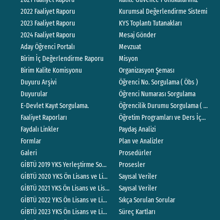
2022 Faaliyet Raporu
Kurumsal Değerlendirme Sistemi
2023 Faaliyet Raporu
KYS Toplantı Tutanakları
2024 Faaliyet Raporu
Mesaj Gönder
Aday Öğrenci Portalı
Mevzuat
Birim İç Değerlendirme Raporu
Misyon
Birim Kalite Komisyonu
Organizasyon Şeması
Duyuru Arşivi
Öğrenci No. Sorgulama ( Öbs )
Duyurular
Öğrenci Numarası Sorgulama
E-Devlet Kayıt Sorgulama.
Öğrencilik Durumu Sorgulama ( E-Devl
Faaliyet Raporları
Öğretim Programları ve Ders İçerikler
Faydalı Linkler
Paydaş Analizi
Formlar
Plan ve Analizler
Galeri
Prosedürler
GİBTÜ 2019 YKS Yerleştirme Sonuçlarına İlişkin Sayısal Bilgiler
Prosesler
GİBTÜ 2020 YKS Ön Lisans ve Lisans Yerleştirme Sonuçlarına İlişkin Sayısal 
Sayısal Veriler
GİBTÜ 2021 YKS Ön Lisans ve Lisans Yerleştirme Sonuçlarına İlişkin Sayısal 
Sayısal Veriler
GİBTÜ 2022 YKS Ön Lisans ve Lisans Yerleştirme Sonuçlarına İlişkin Sayısal 
Sıkça Sorulan Sorular
GİBTÜ 2023 YKS Ön Lisans ve Lisans Yerleştirme Sonuçlarına İlişkin Sayısal 
Süreç Kartları