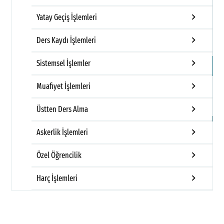
K
keyboard_arrow_right
Yatay Geçiş İşlemleri
A
keyboard_arrow_right
Ders Kaydı İşlemleri
D
keyboard_arrow_right
Sistemsel İşlemler
S
keyboard_arrow_right
Muafiyet İşlemleri
G
İl
keyboard_arrow_right
Üstten Ders Alma
keyboard_arrow_right
Askerlik İşlemleri
keyboard_arrow_right
Özel Öğrencilik
keyboard_arrow_right
Harç İşlemleri