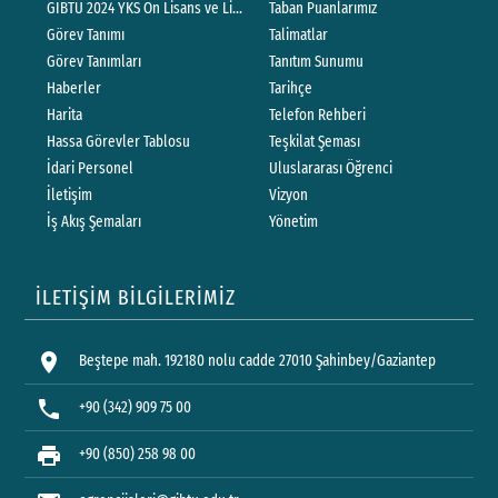
GİBTÜ 2024 YKS Ön Lisans ve Lisans Yerleştirme Sonuçlarına İlişkin Sayısal 
Taban Puanlarımız
Görev Tanımı
Talimatlar
Görev Tanımları
Tanıtım Sunumu
Haberler
Tarihçe
Harita
Telefon Rehberi
Hassa Görevler Tablosu
Teşkilat Şeması
İdari Personel
Uluslararası Öğrenci
İletişim
Vizyon
İş Akış Şemaları
Yönetim
İLETİŞİM BİLGİLERİMİZ
location_on
Beştepe mah. 192180 nolu cadde 27010 Şahinbey/Gaziantep
phone
+90 (342) 909 75 00
print
+90 (850) 258 98 00