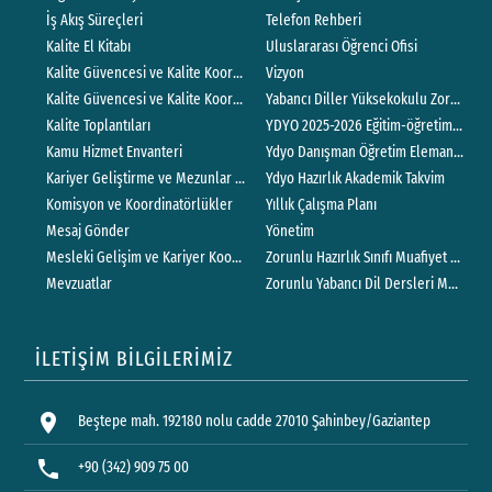
İş Akış Süreçleri
Telefon Rehberi
Kalite El Kitabı
Uluslararası Öğrenci Ofisi
Kalite Güvencesi ve Kalite Koordinatörlüğü
Vizyon
Kalite Güvencesi ve Kalite Koordinatörlüğü Yönergesi
Yabancı Diller Yüksekokulu Zorunlu Haz
Kalite Toplantıları
YDYO 2025-2026 Eğitim-öğretim Yılı D
Kamu Hizmet Envanteri
Ydyo Danışman Öğretim Elemanı Yöne
Kariyer Geliştirme ve Mezunlar Koordinatörlüğü
Ydyo Hazırlık Akademik Takvim
Komisyon ve Koordinatörlükler
Yıllık Çalışma Planı
Mesaj Gönder
Yönetim
Mesleki Gelişim ve Kariyer Koordinatörlüğü
Zorunlu Hazırlık Sınıfı Muafiyet Sınavı
Mevzuatlar
Zorunlu Yabancı Dil Dersleri Muafiyet 
İLETİŞİM BİLGİLERİMİZ
location_on
Beştepe mah. 192180 nolu cadde 27010 Şahinbey/Gaziantep
phone
+90 (342) 909 75 00