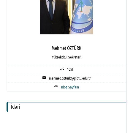
Mehmet ÖZTÜRK
Ö
Yüksekokul Sekreteri
S
ring_volume
1051
D
mail
mehmet.ozturk@gibtu.edu.tr
link
F
Blog Sayfam
G
İdari
M
F