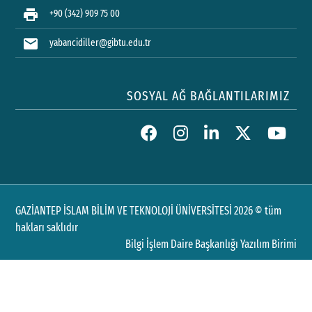
print
+90 (342) 909 75 00
mail
yabancidiller@gibtu.edu.tr
SOSYAL AĞ BAĞLANTILARIMIZ
GAZİANTEP İSLAM BİLİM VE TEKNOLOJİ ÜNİVERSİTESİ 2026 © tüm
hakları saklıdır
Bilgi İşlem Daire Başkanlığı Yazılım Birimi