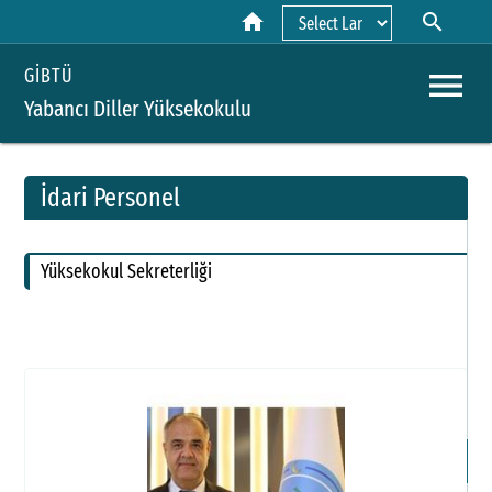
home
search
Powered by
menu
GİBTÜ
Yabancı Diller Yüksekokulu
İdari Personel
A
Yüksekokul Sekreterliği
Y
H
Ka
T
P