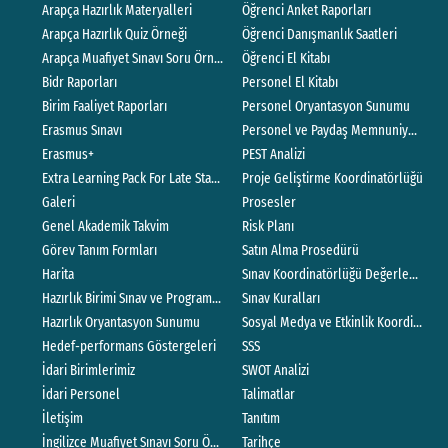
Arapça Hazırlık Materyalleri
Öğrenci Anket Raporları
Arapça Hazırlık Quiz Örneği
Öğrenci Danışmanlık Saatleri
Arapça Muafiyet Sınavı Soru Örnekleri
Öğrenci El Kitabı
Bidr Raporları
Personel El Kitabı
Birim Faaliyet Raporları
Personel Oryantasyon Sunumu
Erasmus Sınavı
Personel ve Paydaş Memnuniyet Anket
Erasmus+
PEST Analizi
Extra Learning Pack For Late Starters
Proje Geliştirme Koordinatörlüğü
Galeri
Prosesler
Genel Akademik Takvim
Risk Planı
Görev Tanım Formları
Satın Alma Prosedürü
Harita
Sınav Koordinatörlüğü Değerlendirme 
Hazırlık Birimi Sınav ve Program Koordinatörlüğü
Sınav Kuralları
Hazırlık Oryantasyon Sunumu
Sosyal Medya ve Etkinlik Koordinatör
Hedef-performans Göstergeleri
SSS
İdari Birimlerimiz
SWOT Analizi
İdari Personel
Talimatlar
İletişim
Tanıtım
İngilizce Muafiyet Sınavı Soru Örnekleri
Tarihçe