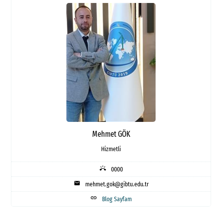
Mehmet GÖK
Hizmetli
ring_volume
0000
mail
mehmet.gok@gibtu.edu.tr
link
Blog Sayfam