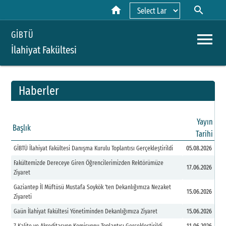
home
search
Powered by
menu
GİBTÜ
İlahiyat Fakültesi
Haberler
A
Yayın
Başlık
Y
Tarihi
GİBTÜ İlahiyat Fakültesi Danışma Kurulu Toplantısı Gerçekleştirildi
05.08.2026
H
Fakültemizde Dereceye Giren Öğrencilerimizden Rektörümüze
17.06.2026
K
Ziyaret
Gaziantep İl Müftüsü Mustafa Soykök 'ten Dekanlığımıza Nezaket
B
15.06.2026
Ziyareti
Gaün İlahiyat Fakültesi Yönetiminden Dekanlığımıza Ziyaret
15.06.2026
P
7.Kalite ve Akreditasyon Komisyonu Toplantısı Gerçekleştirildi
11.06.2026