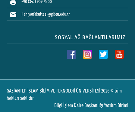
print
+90 (342) 909 75 00
mail
ilahiyatfakultesi@gibtu.edu.tr
SOSYAL AĞ BAĞLANTILARIMIZ
GAZİANTEP İSLAM BİLİM VE TEKNOLOJİ ÜNİVERSİTESİ 2026 © tüm
hakları saklıdır
Bilgi İşlem Daire Başkanlığı Yazılım Birimi