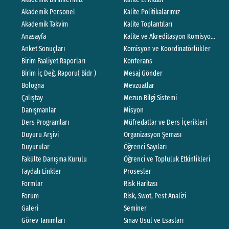
Akademik Personel
Kalite Politikalarımız
Akademik Takvim
Kalite Toplantıları
Anasayfa
Kalite ve Akreditasyon Komisyonları Ç
Anket Sonuçları
Komisyon ve Koordinatörlükler
Birim Faaliyet Raporları
Konferans
Birim İç Değ. Raporu( Bidr )
Mesaj Gönder
Bologna
Mevzuatlar
Çalıştay
Mezun Bilgi Sistemi
Danışmanlar
Misyon
Ders Programları
Müfredatlar ve Ders İçerikleri
Duyuru Arşivi
Organizasyon Şeması
Duyurular
Öğrenci Sayıları
Fakülte Danışma Kurulu
Öğrenci ve Topluluk Etkinlikleri
Faydalı Linkler
Prosesler
Formlar
Risk Haritası
Forum
Risk, Swot, Pest Analizi
Galeri
Seminer
Görev Tanımları
Sınav Usul ve Esasları