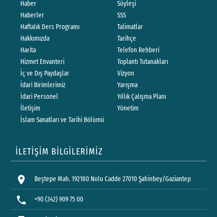
Haber
Söyleşi
Haberler
SSS
Haftalık Ders Programı
Talimatlar
Hakkımızda
Tarihçe
Harita
Telefon Rehberi
Hizmet Envanteri
Toplantı Tutanakları
İç ve Dış Paydaşlar
Vizyon
İdari Birimlerimiz
Yarışma
İdari Personel
Yıllık Çalışma Planı
İletişim
Yönetim
İslam Sanatları ve Tarihi Bölümü
İLETİŞİM BİLGİLERİMİZ
location_on
Beştepe Mah. 192180 Nolu Cadde 27010 Şahinbey/Gaziantep
phone
+90 (342) 909 75 00