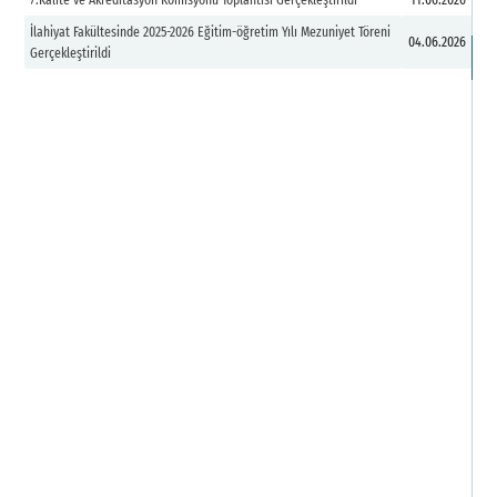
Ö
İlahiyat Fakültesinde 2025-2026 Eğitim-öğretim Yılı Mezuniyet Töreni
04.06.2026
Gerçekleştirildi
D
Fa
Fa
F
G
M
F
İl