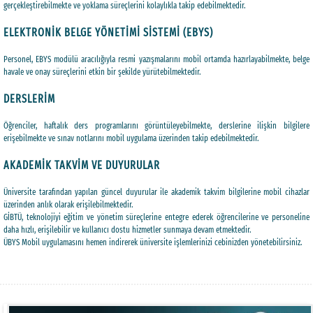
gerçekleştirebilmekte ve yoklama süreçlerini kolaylıkla takip edebilmektedir.
ELEKTRONİK BELGE YÖNETİMİ SİSTEMİ (EBYS)
Personel, EBYS modülü aracılığıyla resmi yazışmalarını mobil ortamda hazırlayabilmekte, belge
havale ve onay süreçlerini etkin bir şekilde yürütebilmektedir.
DERSLERİM
Öğrenciler, haftalık ders programlarını görüntüleyebilmekte, derslerine ilişkin bilgilere
erişebilmekte ve sınav notlarını mobil uygulama üzerinden takip edebilmektedir.
AKADEMİK TAKVİM VE DUYURULAR
Üniversite tarafından yapılan güncel duyurular ile akademik takvim bilgilerine mobil cihazlar
üzerinden anlık olarak erişilebilmektedir.
GİBTÜ, teknolojiyi eğitim ve yönetim süreçlerine entegre ederek öğrencilerine ve personeline
daha hızlı, erişilebilir ve kullanıcı dostu hizmetler sunmaya devam etmektedir.
ÜBYS Mobil uygulamasını hemen indirerek üniversite işlemlerinizi cebinizden yönetebilirsiniz.