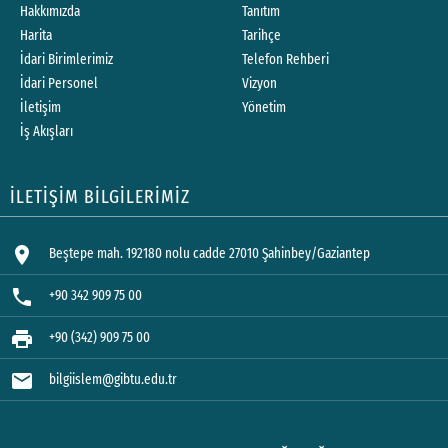
Hakkımızda
Tanıtım
Harita
Tarihçe
İdari Birimlerimiz
Telefon Rehberi
İdari Personel
Vizyon
İletişim
Yönetim
İş Akışları
İLETİŞİM BİLGİLERİMİZ
location_on
Beştepe mah. 192180 nolu cadde 27010 Şahinbey/Gaziantep
phone
+90 342 909 75 00
print
+90 (342) 909 75 00
mail
bilgiislem@gibtu.edu.tr