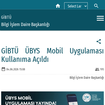
home
search
Powered by
menu
GİBTÜ
Bilgi İşlem Daire Başkanlığı
share
GİBTÜ ÜBYS Mobil Uygulaması
Kullanıma Açıldı
date_range
people
04.06.2026 15:08
195
Bilgi İşlem Daire Başkanlığı