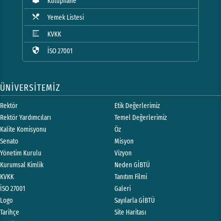
Kütüphane
local_dining
Yemek Listesi
blur_linear
KVKK
security
İSO 27001
ÜNİVERSİTEMİZ
Rektör
Etik Değerlerimiz
Rektör Yardımcıları
Temel Değerlerimiz
Kalite Komisyonu
Öz
Senato
Misyon
Yönetim Kurulu
Vizyon
Kurumsal Kimlik
Neden GİBTÜ
KVKK
Tanıtım Filmi
İSO 27001
Galeri
Logo
Sayılarla GİBTÜ
Tarihçe
Site Haritası