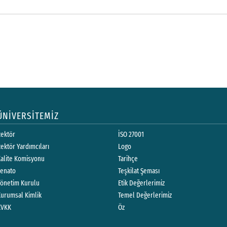
ÜNİVERSİTEMİZ
Rektör
İSO 27001
ektör Yardımcıları
Logo
Kalite Komisyonu
Tarihçe
Senato
Teşkilat Şeması
Yönetim Kurulu
Etik Değerlerimiz
Kurumsal Kimlik
Temel Değerlerimiz
KVKK
Öz