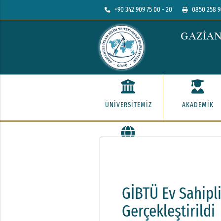
+90 342 909 75 00 - 20
0850 258 9
GAZİAN
ÜNİVERSİTEMİZ
AKADEMİK
İLETİŞİM
GİBTÜ Ev Sahipl
Gerçekleştirildi