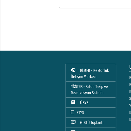
public
RİMER - Rektörlük
İletişim Merkezi
R
STRS - Salon Takip ve
Rezervasyon Sistemi
assignment
ÜBYS
ETYS
ondemand_video
GİBTÜ Toplantı