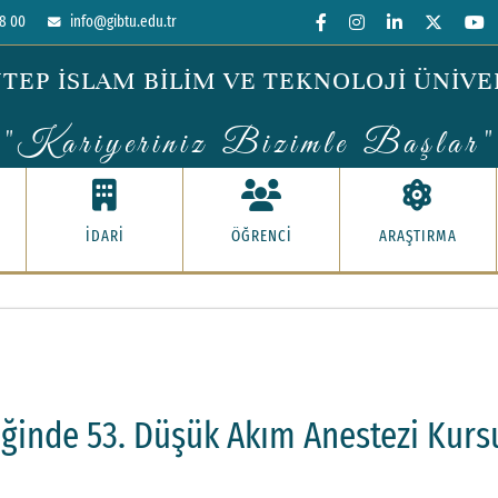
8 00
info@gibtu.edu.tr
TEP İSLAM BİLİM VE TEKNOLOJİ ÜNİVE
"Kariyeriniz Bizimle Başlar"
İDARİ
ÖĞRENCİ
ARAŞTIRMA
iğinde 53. Düşük Akım Anestezi Kurs