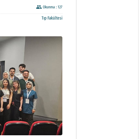
people
Okunma :
127
Tıp Fakültesi