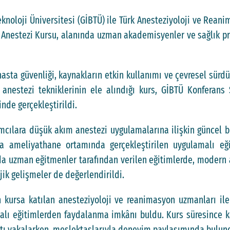
knoloji Üniversitesi (GİBTÜ) ile Türk Anesteziyoloji ve Reani
Anestezi Kursu, alanında uzman akademisyenler ve sağlık pro
sta güvenliği, kaynakların etkin kullanımı ve çevresel sürdü
nestezi tekniklerinin ele alındığı kurs, GİBTÜ Konferans 
nde gerçekleştirildi.
cılara düşük akım anestezi uygulamalarına ilişkin güncel bili
ıra ameliyathane ortamında gerçekleştirilen uygulamalı eğ
da uzman eğitmenler tarafından verilen eğitimlerde, modern
jik gelişmeler de değerlendirildi.
den kursa katılan anesteziyoloji ve reanimasyon uzmanları ile
 eğitimlerden faydalanma imkânı buldu. Kurs süresince kat
satı yakalarken, meslektaşlarıyla deneyim paylaşımında bulun