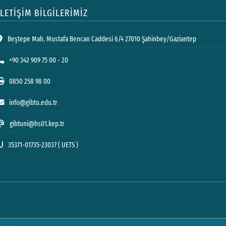
İLETİŞİM BİLGİLERİMİZ
Beştepe Mah. Mustafa Bencan Caddesi 6/4 27010 Şahinbey/Gaziantep
+90 342 909 75 00 - 20
0850 258 98 00
info@gibtu.edu.tr
gibtuni@hs01.kep.tr
35371-01735-23037 ( UETS )