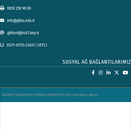
0850 258 98 00
info@gibtu.edu.tr
gibtuni@hs01.kep.tr
35371-01735-23037 ( UETS )
SOSYAL AĞ BAĞLANTILARIMIZ
GAZİANTEP İSLAM BİLİM VE TEKNOLOJİ ÜNİVERSİTESİ 2026 © tüm hakları saklıdır