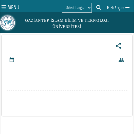
MENU
Hızlı Erişim
Powered by
GAZİANTEP İSLAM BİLİM VE TEKNOLOJİ
ÜNİVERSİTESİ
share
date_range
people