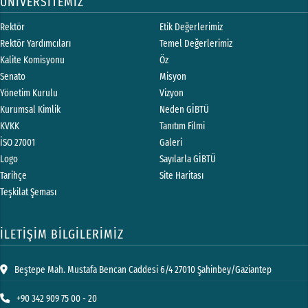
ÜNİVERSİTEMİZ
Rektör
Etik Değerlerimiz
Rektör Yardımcıları
Temel Değerlerimiz
Kalite Komisyonu
Öz
Senato
Misyon
Yönetim Kurulu
Vizyon
Kurumsal Kimlik
Neden GİBTÜ
KVKK
Tanıtım Filmi
İSO 27001
Galeri
Logo
Sayılarla GİBTÜ
Tarihçe
Site Haritası
Teşkilat Şeması
İLETİŞİM BİLGİLERİMİZ
Beştepe Mah. Mustafa Bencan Caddesi 6/4 27010 Şahinbey/Gaziantep
+90 342 909 75 00 - 20