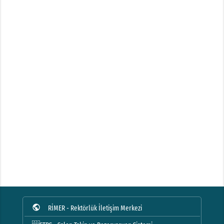
public
RİMER - Rektörlük İletişim Merkezi