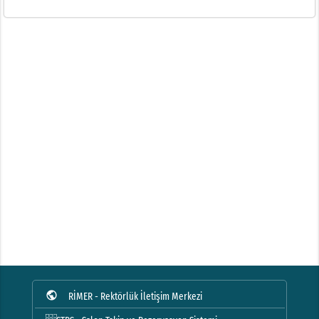
public
RİMER - Rektörlük İletişim Merkezi