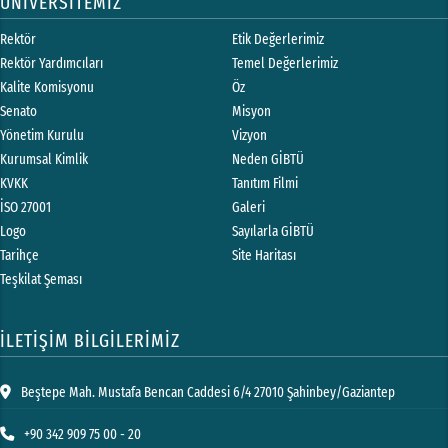
ÜNİVERSİTEMİZ
Rektör
Etik Değerlerimiz
Rektör Yardımcıları
Temel Değerlerimiz
Kalite Komisyonu
Öz
Senato
Misyon
Yönetim Kurulu
Vizyon
Kurumsal Kimlik
Neden GİBTÜ
KVKK
Tanıtım Filmi
İSO 27001
Galeri
Logo
Sayılarla GİBTÜ
Tarihçe
Site Haritası
Teşkilat Şeması
İLETİŞİM BİLGİLERİMİZ
Beştepe Mah. Mustafa Bencan Caddesi 6/4 27010 Şahinbey/Gaziantep
+90 342 909 75 00 - 20