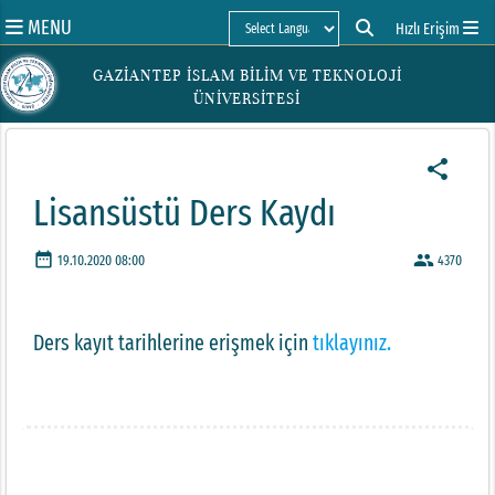
MENU
Hızlı Erişim
Powered by
GAZİANTEP İSLAM BİLİM VE TEKNOLOJİ
ÜNİVERSİTESİ
share
Lisansüstü Ders Kaydı
date_range
people
19.10.2020 08:00
4370
Ders kayıt tarihlerine erişmek için
tıklayınız.