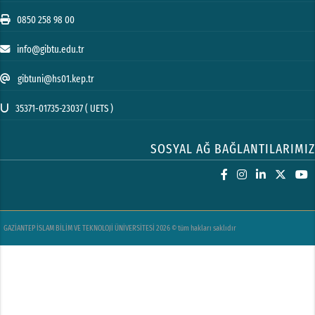
0850 258 98 00
info@gibtu.edu.tr
gibtuni@hs01.kep.tr
35371-01735-23037 ( UETS )
SOSYAL AĞ BAĞLANTILARIMIZ
GAZİANTEP İSLAM BİLİM VE TEKNOLOJİ ÜNİVERSİTESİ 2026 © tüm hakları saklıdır