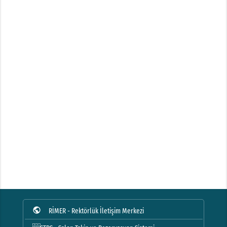
public
RİMER - Rektörlük İletişim Merkezi