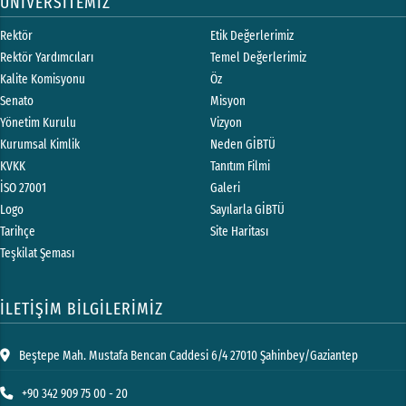
ÜNİVERSİTEMİZ
Rektör
Etik Değerlerimiz
Rektör Yardımcıları
Temel Değerlerimiz
Kalite Komisyonu
Öz
Senato
Misyon
Yönetim Kurulu
Vizyon
Kurumsal Kimlik
Neden GİBTÜ
KVKK
Tanıtım Filmi
İSO 27001
Galeri
Logo
Sayılarla GİBTÜ
Tarihçe
Site Haritası
Teşkilat Şeması
İLETİŞİM BİLGİLERİMİZ
Beştepe Mah. Mustafa Bencan Caddesi 6/4 27010 Şahinbey/Gaziantep
+90 342 909 75 00 - 20