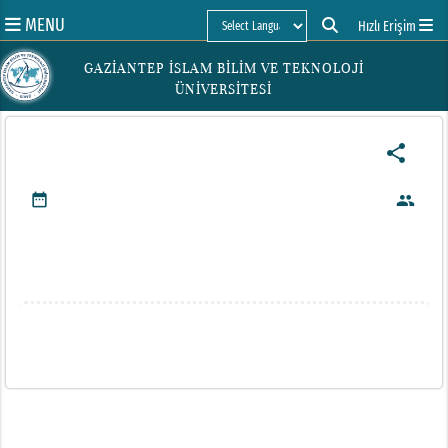
MENU
Hızlı Erişim
Powered by
GAZİANTEP İSLAM BİLİM VE TEKNOLOJİ
ÜNİVERSİTESİ
share
date_range
people