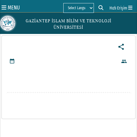
MENU
Hızlı Erişim
Powered by
GAZİANTEP İSLAM BİLİM VE TEKNOLOJİ
ÜNİVERSİTESİ
share
date_range
people