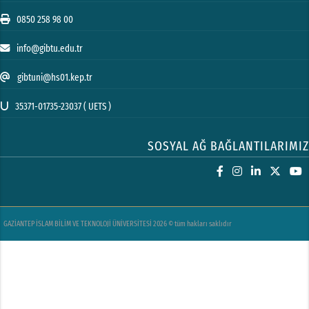
0850 258 98 00
info@gibtu.edu.tr
gibtuni@hs01.kep.tr
35371-01735-23037 ( UETS )
SOSYAL AĞ BAĞLANTILARIMIZ
GAZİANTEP İSLAM BİLİM VE TEKNOLOJİ ÜNİVERSİTESİ 2026 © tüm hakları saklıdır