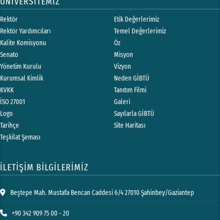
ÜNİVERSİTEMİZ
Rektör
Etik Değerlerimiz
Rektör Yardımcıları
Temel Değerlerimiz
Kalite Komisyonu
Öz
Senato
Misyon
Yönetim Kurulu
Vizyon
Kurumsal Kimlik
Neden GİBTÜ
KVKK
Tanıtım Filmi
İSO 27001
Galeri
Logo
Sayılarla GİBTÜ
Tarihçe
Site Haritası
Teşkilat Şeması
İLETİŞİM BİLGİLERİMİZ
Beştepe Mah. Mustafa Bencan Caddesi 6/4 27010 Şahinbey/Gaziantep
+90 342 909 75 00 - 20