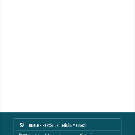
public
RİMER - Rektörlük İletişim Merkezi