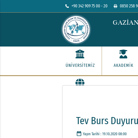
+90 342 909 75 00 - 20
0850 258 9
GAZİAN
ÜNİVERSİTEMİZ
AKADEMİK
İLETİŞİM
Tev Burs Duyur
date_range
Yayın Tarihi :
19.10.2020 08:00