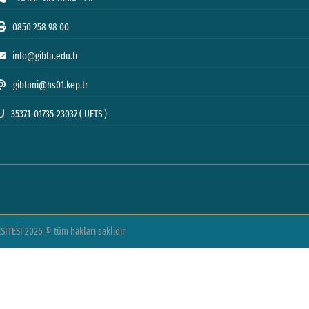
0850 258 98 00
info@gibtu.edu.tr
gibtuni@hs01.kep.tr
35371-01735-23037 ( UETS )
TESİ 2026 © tüm hakları saklıdır