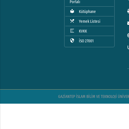
Portalı
local_library
Kütüphane
local_dining
Yemek Listesi
blur_linear
KVKK
security
İSO 27001
GAZİANTEP İSLAM BİLİM VE TEKNOLOJİ ÜNİVERSİ