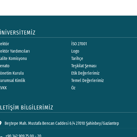
ÜNİVERSİTEMİZ
Rektör
İSO 27001
ektör Yardımcıları
Logo
Kalite Komisyonu
Tarihçe
Senato
Teşkilat Şeması
Yönetim Kurulu
Etik Değerlerimiz
Kurumsal Kimlik
Temel Değerlerimiz
KVKK
Öz
İLETİŞİM BİLGİLERİMİZ
Beştepe Mah. Mustafa Bencan Caddesi 6/4 27010 Şahinbey/Gaziantep
+90 342 909 75 00 - 20