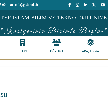
8 00
info@gibtu.edu.tr
TEP İSLAM BİLİM VE TEKNOLOJİ ÜNİVE
"Kariyeriniz Bizimle Başlar"
İDARİ
ÖĞRENCİ
ARAŞTIRMA
usu