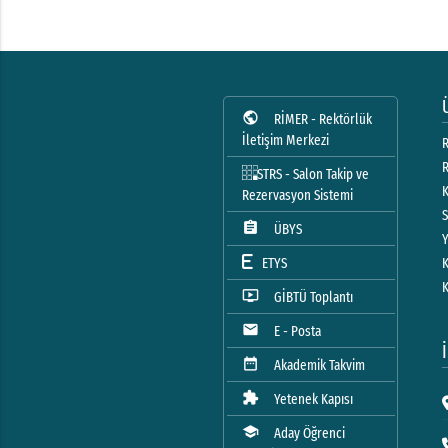
public
RİMER - Rektörlük
İletişim Merkezi
R
STRS - Salon Takip ve
Rezervasyon Sistemi
assignment
ÜBYS
ETYS
ondemand_video
GİBTÜ Toplantı
mail
E - Posta
date_range
Akademik Takvim
extension
Yetenek Kapısı
school
Aday Öğrenci