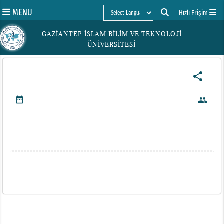
MENU
Hızlı Erişim
Powered by
GAZİANTEP İSLAM BİLİM VE TEKNOLOJİ
ÜNİVERSİTESİ
share
date_range
people