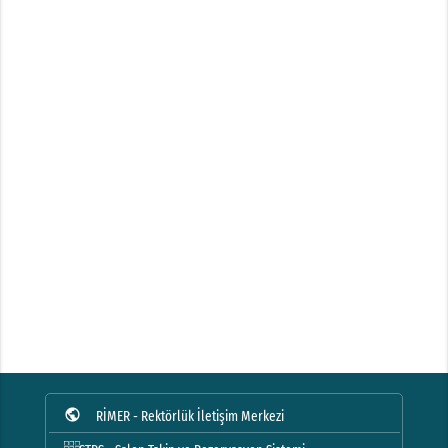
public
RİMER - Rektörlük İletişim Merkezi