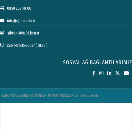
0850 258 98 00
info@gibtu.edu.tr
gibtuni@hs01.kep.tr
35371-01735-23037 ( UETS )
SOSYAL AĞ BAĞLANTILARIMIZ
GAZİANTEP İSLAM BİLİM VE TEKNOLOJİ ÜNİVERSİTESİ 2026 © tüm hakları saklıdır