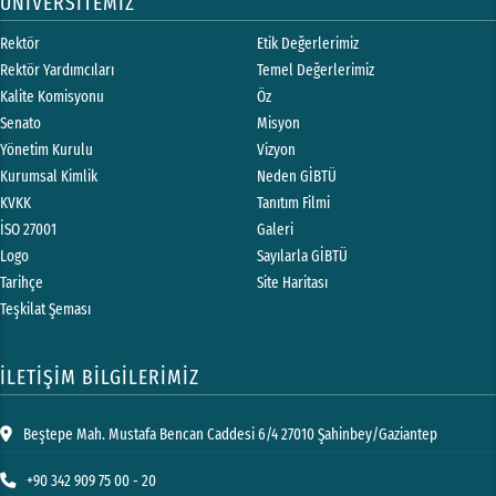
ÜNİVERSİTEMİZ
Rektör
Etik Değerlerimiz
Rektör Yardımcıları
Temel Değerlerimiz
Kalite Komisyonu
Öz
Senato
Misyon
Yönetim Kurulu
Vizyon
Kurumsal Kimlik
Neden GİBTÜ
KVKK
Tanıtım Filmi
İSO 27001
Galeri
Logo
Sayılarla GİBTÜ
Tarihçe
Site Haritası
Teşkilat Şeması
İLETİŞİM BİLGİLERİMİZ
Beştepe Mah. Mustafa Bencan Caddesi 6/4 27010 Şahinbey/Gaziantep
+90 342 909 75 00 - 20