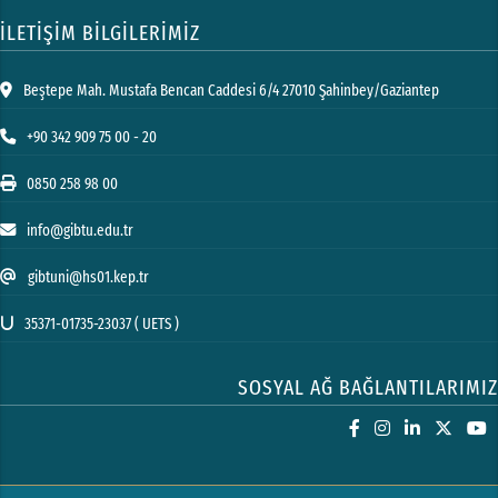
İLETİŞİM BİLGİLERİMİZ
Beştepe Mah. Mustafa Bencan Caddesi 6/4 27010 Şahinbey/Gaziantep
+90 342 909 75 00 - 20
0850 258 98 00
info@gibtu.edu.tr
gibtuni@hs01.kep.tr
35371-01735-23037 ( UETS )
SOSYAL AĞ BAĞLANTILARIMIZ