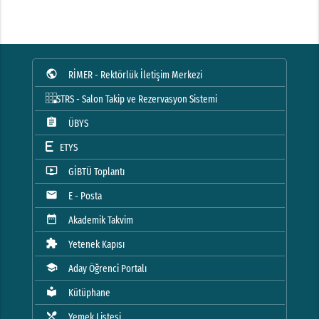
public
RİMER - Rektörlük İletişim Merkezi
STRS - Salon Takip ve Rezervasyon Sistemi
assignment
ÜBYS
ETYS
ondemand_video
GİBTÜ Toplantı
mail
E - Posta
date_range
Akademik Takvim
extension
Yetenek Kapısı
school
Aday Öğrenci Portalı
local_library
Kütüphane
local_dining
Yemek Listesi