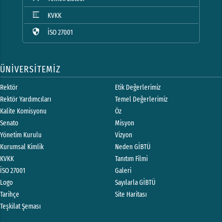
blur_linear
KVKK
security
İSO 27001
ÜNİVERSİTEMİZ
Rektör
Etik Değerlerimiz
Rektör Yardımcıları
Temel Değerlerimiz
Kalite Komisyonu
Öz
Senato
Misyon
Yönetim Kurulu
Vizyon
Kurumsal Kimlik
Neden GİBTÜ
KVKK
Tanıtım Filmi
İSO 27001
Galeri
Logo
Sayılarla GİBTÜ
Tarihçe
Site Haritası
Teşkilat Şeması