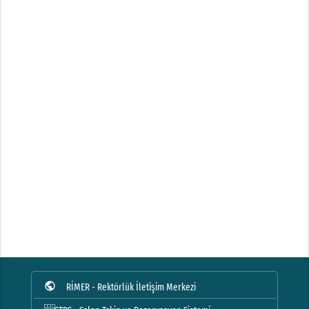
public
RİMER - Rektörlük İletişim Merkezi