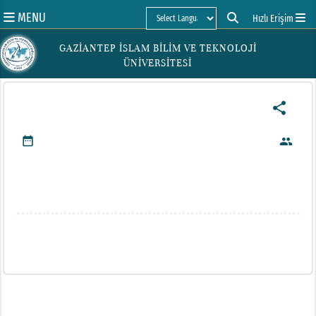
MENU
Hızlı Erişim
Powered by
GAZİANTEP İSLAM BİLİM VE TEKNOLOJİ
ÜNİVERSİTESİ
share
date_range
people