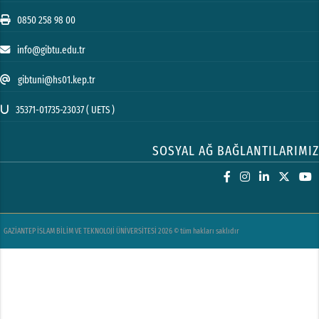
0850 258 98 00
info@gibtu.edu.tr
gibtuni@hs01.kep.tr
35371-01735-23037 ( UETS )
SOSYAL AĞ BAĞLANTILARIMIZ
GAZİANTEP İSLAM BİLİM VE TEKNOLOJİ ÜNİVERSİTESİ 2026 © tüm hakları saklıdır