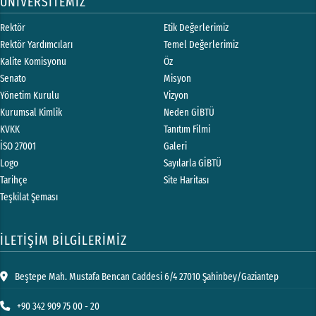
ÜNİVERSİTEMİZ
Rektör
Etik Değerlerimiz
Rektör Yardımcıları
Temel Değerlerimiz
Kalite Komisyonu
Öz
Senato
Misyon
Yönetim Kurulu
Vizyon
Kurumsal Kimlik
Neden GİBTÜ
KVKK
Tanıtım Filmi
İSO 27001
Galeri
Logo
Sayılarla GİBTÜ
Tarihçe
Site Haritası
Teşkilat Şeması
İLETİŞİM BİLGİLERİMİZ
Beştepe Mah. Mustafa Bencan Caddesi 6/4 27010 Şahinbey/Gaziantep
+90 342 909 75 00 - 20