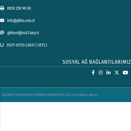
0850 258 98 00
info@gibtu.edu.tr
gibtuni@hs01.kep.tr
35371-01735-23037 ( UETS )
SOSYAL AĞ BAĞLANTILARIMIZ
GAZİANTEP İSLAM BİLİM VE TEKNOLOJİ ÜNİVERSİTESİ 2026 © tüm hakları saklıdır