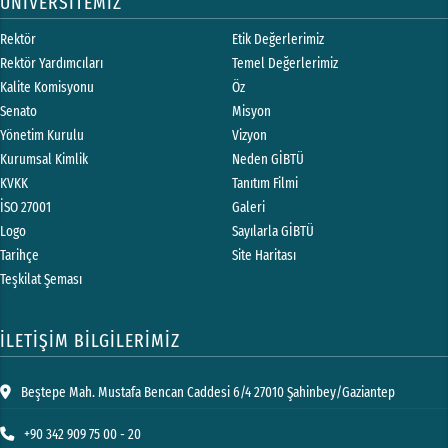
ÜNİVERSİTEMİZ
Rektör
Etik Değerlerimiz
Rektör Yardımcıları
Temel Değerlerimiz
Kalite Komisyonu
Öz
Senato
Misyon
Yönetim Kurulu
Vizyon
Kurumsal Kimlik
Neden GİBTÜ
KVKK
Tanıtım Filmi
İSO 27001
Galeri
Logo
Sayılarla GİBTÜ
Tarihçe
Site Haritası
Teşkilat Şeması
İLETİŞİM BİLGİLERİMİZ
Beştepe Mah. Mustafa Bencan Caddesi 6/4 27010 Şahinbey/Gaziantep
+90 342 909 75 00 - 20