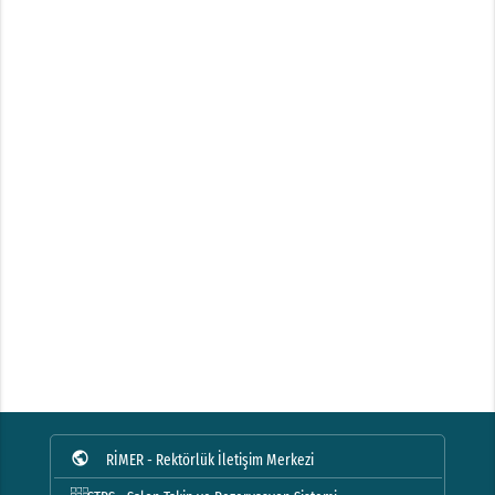
public
RİMER - Rektörlük İletişim Merkezi