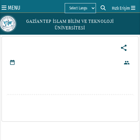
MENU
Hızlı Erişim
Powered by
GAZİANTEP İSLAM BİLİM VE TEKNOLOJİ
ÜNİVERSİTESİ
share
date_range
people