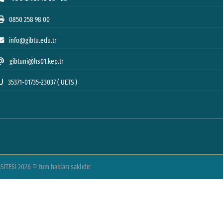
0850 258 98 00
info@gibtu.edu.tr
gibtuni@hs01.kep.tr
35371-01735-23037 ( UETS )
TESİ 2026 © tüm hakları saklıdır