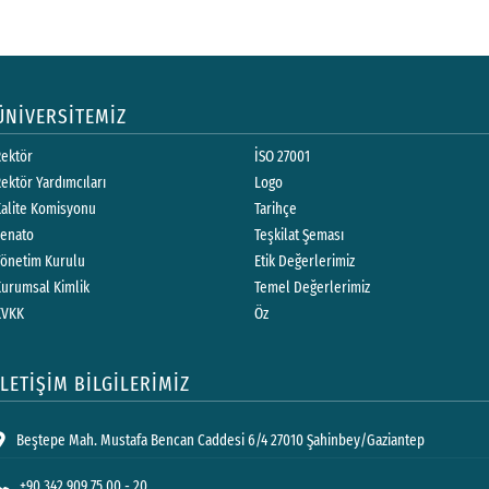
ÜNİVERSİTEMİZ
Rektör
İSO 27001
ektör Yardımcıları
Logo
Kalite Komisyonu
Tarihçe
Senato
Teşkilat Şeması
Yönetim Kurulu
Etik Değerlerimiz
Kurumsal Kimlik
Temel Değerlerimiz
KVKK
Öz
İLETİŞİM BİLGİLERİMİZ
Beştepe Mah. Mustafa Bencan Caddesi 6/4 27010 Şahinbey/Gaziantep
+90 342 909 75 00 - 20