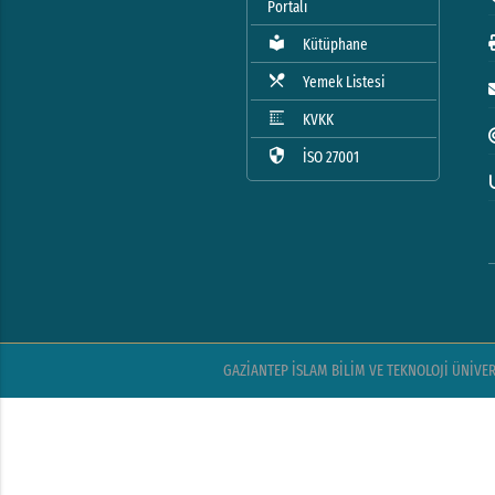
Portalı
local_library
Kütüphane
local_dining
Yemek Listesi
blur_linear
KVKK
security
İSO 27001
GAZİANTEP İSLAM BİLİM VE TEKNOLOJİ ÜNİVERSİ