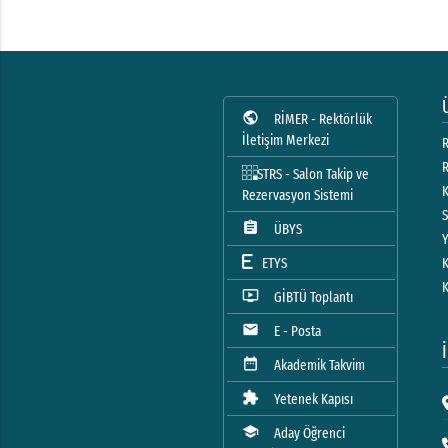
public
RİMER - Rektörlük
İletişim Merkezi
R
STRS - Salon Takip ve
Rezervasyon Sistemi
assignment
ÜBYS
ETYS
ondemand_video
GİBTÜ Toplantı
mail
E - Posta
date_range
Akademik Takvim
extension
Yetenek Kapısı
school
Aday Öğrenci