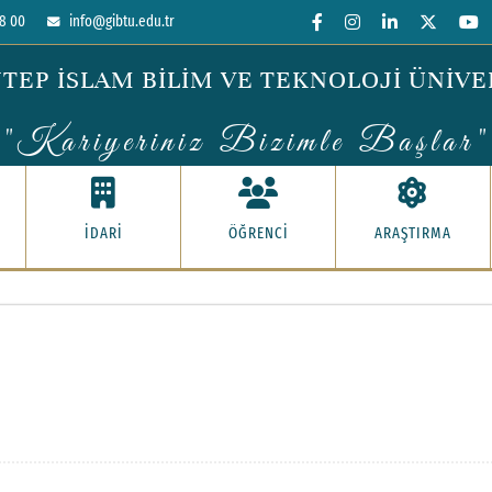
8 00
info@gibtu.edu.tr
TEP İSLAM BİLİM VE TEKNOLOJİ ÜNİVE
"Kariyeriniz Bizimle Başlar"
İDARİ
ÖĞRENCİ
ARAŞTIRMA