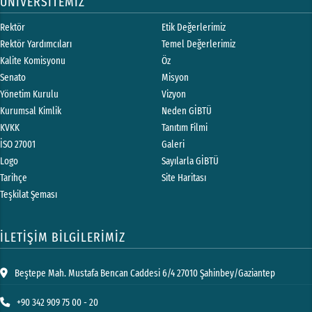
ÜNİVERSİTEMİZ
Rektör
Etik Değerlerimiz
Rektör Yardımcıları
Temel Değerlerimiz
Kalite Komisyonu
Öz
Senato
Misyon
Yönetim Kurulu
Vizyon
Kurumsal Kimlik
Neden GİBTÜ
KVKK
Tanıtım Filmi
İSO 27001
Galeri
Logo
Sayılarla GİBTÜ
Tarihçe
Site Haritası
Teşkilat Şeması
İLETİŞİM BİLGİLERİMİZ
Beştepe Mah. Mustafa Bencan Caddesi 6/4 27010 Şahinbey/Gaziantep
+90 342 909 75 00 - 20