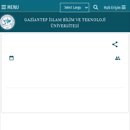
MENU
Hızlı Erişim
Powered by
GAZİANTEP İSLAM BİLİM VE TEKNOLOJİ
ÜNİVERSİTESİ
share
date_range
people