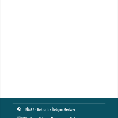
public
RİMER - Rektörlük İletişim Merkezi