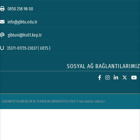
0850 258 98 00
info@gibtu.edu.tr
gibtuni@hs01.kep.tr
35371-01735-23037 ( UETS )
SOSYAL AĞ BAĞLANTILARIMIZ
GAZİANTEP İSLAM BİLİM VE TEKNOLOJİ ÜNİVERSİTESİ 2026 © tüm hakları saklıdır