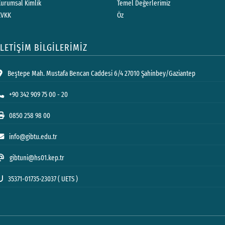
Kurumsal Kimlik
Temel Değerlerimiz
KVKK
Öz
İLETİŞİM BİLGİLERİMİZ
Beştepe Mah. Mustafa Bencan Caddesi 6/4 27010 Şahinbey/Gaziantep
+90 342 909 75 00 - 20
0850 258 98 00
info@gibtu.edu.tr
gibtuni@hs01.kep.tr
35371-01735-23037 ( UETS )