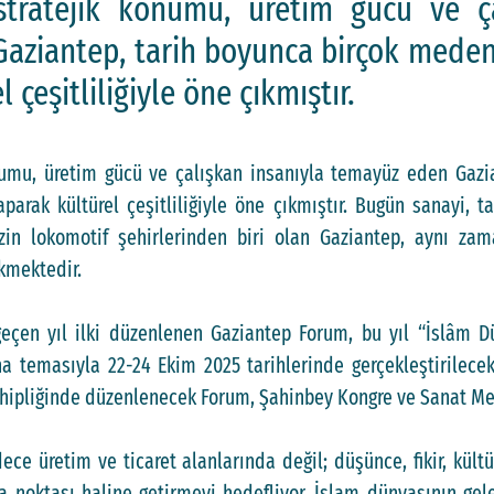
stratejik konumu, üretim gücü ve ça
aziantep, tarih boyunca birçok medeni
 çeşitliliğiyle öne çıkmıştır.
numu, üretim gücü ve çalışkan insanıyla temayüz eden Gazi
parak kültürel çeşitliliğiyle öne çıkmıştır. Bugün sanayi, ta
zin lokomotif şehirlerinden biri olan Gaziantep, aynı za
kmektedir.
eçen yıl ilki düzenlenen Gaziantep Forum, bu yıl “İslâm D
na temasıyla 22-24 Ekim 2025 tarihlerinde gerçekleştirilece
sahipliğinde düzenlenecek Forum, Şahinbey Kongre ve Sanat Me
ece üretim ve ticaret alanlarında değil; düşünce, fikir, kült
a noktası haline getirmeyi hedefliyor. İslam dünyasının gele