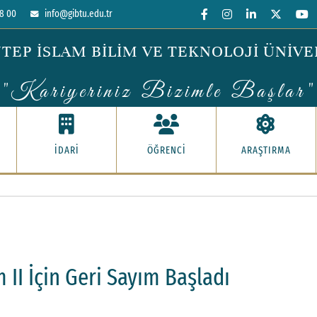
8 00
info@gibtu.edu.tr
TEP İSLAM BİLİM VE TEKNOLOJİ ÜNİVE
"Kariyeriniz Bizimle Başlar"
İDARİ
ÖĞRENCİ
ARAŞTIRMA
II İçin Geri Sayım Başladı