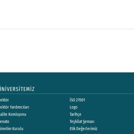
ÜNİVERSİTEMİZ
Rektör
İSO 27001
ektör Yardımcıları
Logo
Kalite Komisyonu
Tarihçe
Senato
Teşkilat Şeması
Yönetim Kurulu
Etik Değerlerimiz