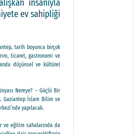
lışkan insanıyla
yete ev sahipliği
antep, tarih boyunca birçok
rım, ticaret, gastronomi ve
manda düşünsel ve kültürel
ünyası Nereye? – Güçlü Bir
k. Gaziantep İslam Bilim ve
rkezi’nde yapılacak.
ür ve eğitim sahalarında da
ceğine dair perspektiflerin