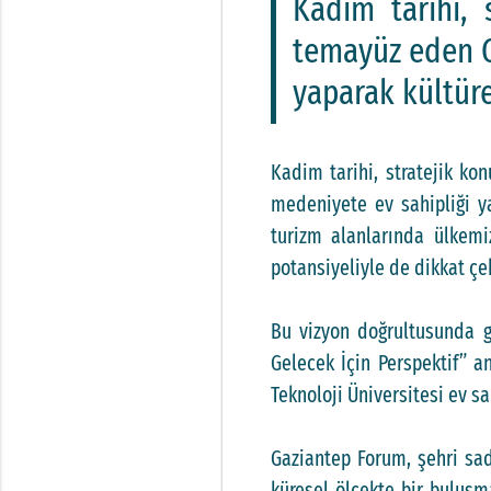
Kadim tarihi, 
temayüz eden G
yaparak kültürel
Kadim tarihi, stratejik ko
medeniyete ev sahipliği ya
turizm alanlarında ülkemi
potansiyeliyle de dikkat çe
Bu vizyon doğrultusunda g
Gelecek İçin Perspektif” a
Teknoloji Üniversitesi ev 
Gaziantep Forum, şehri sad
küresel ölçekte bir buluşm