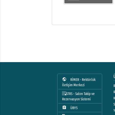
public
RİMER - Rektörlük
İletişim Merkezi
R
STRS - Salon Takip ve
Rezervasyon Sistemi
assignment
ÜBYS