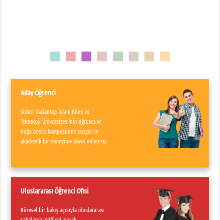
1
2
3
4
5
6
7
8
Aday Öğrenci
Sizleri Gaziantep İslam Bilim ve
Teknoloji Üniversitesi'nin öğrenci ve
doğa dostu kampüsünde sosyal ve
akademik bir deneyime davet ediyoruz.
Uluslararası Öğrenci Ofisi
Küresel bir bakış açısıyla uluslararası
sahalarda aktif rol alarak