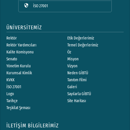
security
İSO 27001
ÜNİVERSİTEMİZ
Rektör
Etik Değerlerimiz
Rektör Yardımcıları
Temel Değerlerimiz
Kalite Komisyonu
Öz
Senato
Misyon
Yönetim Kurulu
Vizyon
Kurumsal Kimlik
Neden GİBTÜ
KVKK
Tanıtım Filmi
İSO 27001
Galeri
Logo
Sayılarla GİBTÜ
Tarihçe
Site Haritası
Teşkilat Şeması
İLETİŞİM BİLGİLERİMİZ