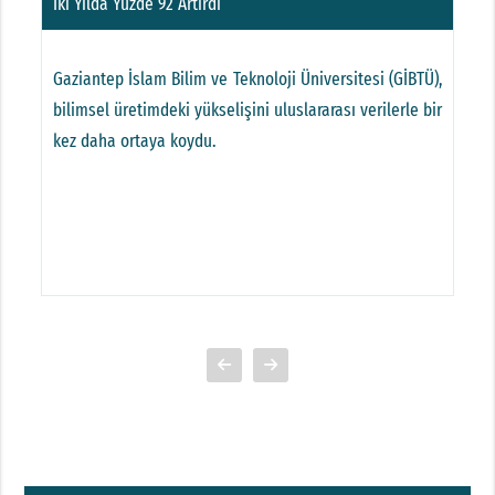
İki Yılda Yüzde 92 Artırdı
P
si
Gaziantep İslam Bilim ve Teknoloji Üniversitesi (GİBTÜ),
G
ve
bilimsel üretimdeki yükselişini uluslararası verilerle bir
b
aj
kez daha ortaya koydu.
a
e