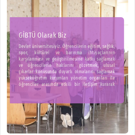
Eğitim-Araştırmada Rekabet
Akademik ve idari personel kadrosu ile eğitim ve
araştırmalarda öğrencilerine gereken desteği
vermek için çaba sarf eder, gelişen dünyada
teknolojik yenilikleri takip ederiz.