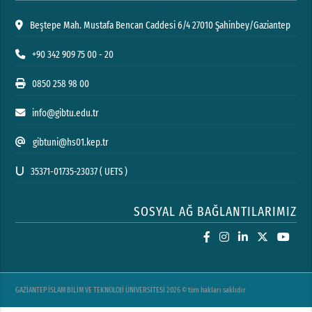
Beştepe Mah. Mustafa Bencan Caddesi 6/4 27010 Şahinbey/Gaziantep
+90 342 909 75 00 - 20
0850 258 98 00
info@gibtu.edu.tr
gibtuni@hs01.kep.tr
35371-01735-23037 ( UETS )
SOSYAL AĞ BAĞLANTILARIMIZ
GAZİANTEP İSLAM BİLİM VE TEKNOLOJİ ÜNİVERSİTESİ 2026 © tüm hakları saklıdır