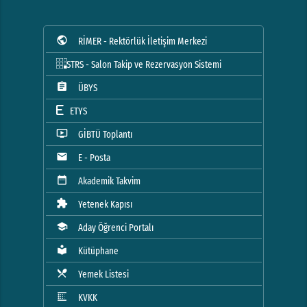
public
RİMER - Rektörlük İletişim Merkezi
STRS - Salon Takip ve Rezervasyon Sistemi
assignment
ÜBYS
ETYS
ondemand_video
GİBTÜ Toplantı
mail
E - Posta
date_range
Akademik Takvim
extension
Yetenek Kapısı
school
Aday Öğrenci Portalı
local_library
Kütüphane
local_dining
Yemek Listesi
blur_linear
KVKK