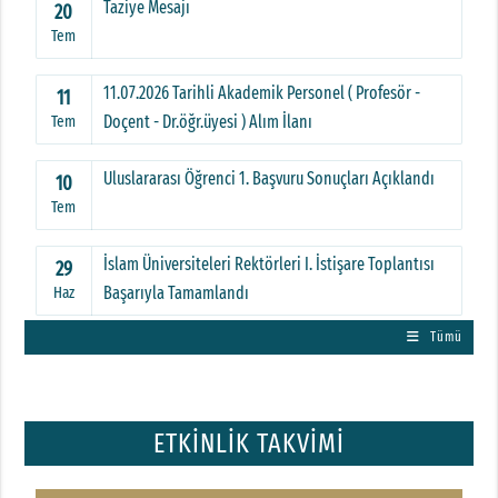
Taziye Mesajı
20
Tem
11.07.2026 Tarihli Akademik Personel ( Profesör -
11
Doçent - Dr.öğr.üyesi ) Alım İlanı
Tem
Uluslararası Öğrenci 1. Başvuru Sonuçları Açıklandı
10
Tem
İslam Üniversiteleri Rektörleri I. İstişare Toplantısı
29
Başarıyla Tamamlandı
Haz
Tümü
ETKİNLİK TAKVİMİ