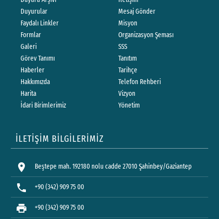
Duyurular
Mesaj Gönder
Faydalı Linkler
Misyon
Formlar
Organizasyon Şeması
Galeri
SSS
Görev Tanımı
Tanıtım
Haberler
Tarihçe
Hakkımızda
Telefon Rehberi
Harita
Vizyon
İdari Birimlerimiz
Yönetim
İLETİŞİM BİLGİLERİMİZ
location_on
Beştepe mah. 192180 nolu cadde 27010 Şahinbey/Gaziantep
phone
+90 (342) 909 75 00
print
+90 (342) 909 75 00