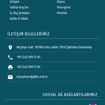
İletişim
Vizyon
İntihal Araçları
Yönergeler
İş Akış Şemaları
Yönetim
Kalite El Kitabı
İLETİŞİM BİLGİLERİMİZ
location_on
Beştepe mah. 192180 nolu cadde 27010 Şahinbey/Gaziantep
phone
+90 (342) 909 75 00
print
+90 (342) 909 75 00
mail
kutuphane@gibtu.edu.tr
SOSYAL AĞ BAĞLANTILARIMIZ