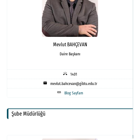
K
E
A
M
Mevlut BAHÇEVAN
R
Daire Başkanı
F
ring_volume
1401
D
mail
mevlut.bahcevan@gibtu.edu.tr
G
link
Blog Sayfam
F
Şube Müdürlüğü
S
İl