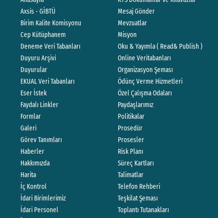
Axsis - GİBTÜ
Mesaj Gönder
Birim Kalite Komisyonu
Mevzuatlar
Cep Kütüphanem
Misyon
Deneme Veri Tabanları
Oku & Yayımla ( Read& Publish )
Duyuru Arşivi
Online Veritabanları
Duyurular
Organizasyon Şeması
EKUAL Veri Tabanları
Ödünç Verme Hizmetleri
Eser İstek
Özel Çalışma Odaları
Faydalı Linkler
Paydaşlarımız
Formlar
Politikalar
Galeri
Prosedür
Görev Tanımları
Prosesler
Haberler
Risk Planı
Hakkımızda
Süreç Kartları
Harita
Talimatlar
İç Kontrol
Telefon Rehberi
İdari Birimlerimiz
Teşkilat Şeması
İdari Personel
Toplantı Tutanakları