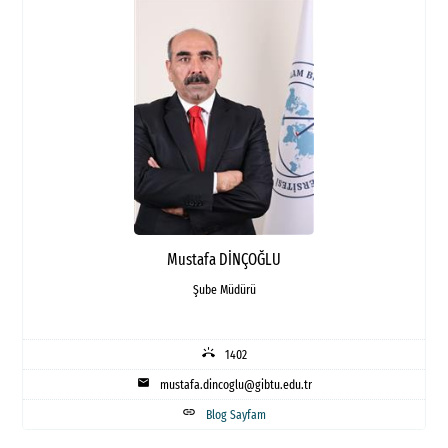
Mustafa DİNÇOĞLU
Şube Müdürü
ring_volume
1402
mail
mustafa.dincoglu@gibtu.edu.tr
link
Blog Sayfam