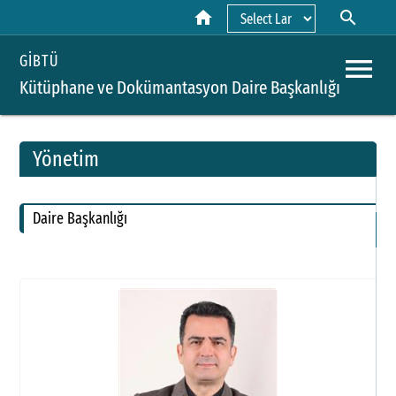
home
search
Powered by
menu
GİBTÜ
Kütüphane ve Dokümantasyon Daire Başkanlığı
Yönetim
A
Daire Başkanlığı
Y
H
B
P
H