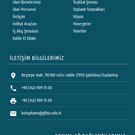
İdari Birimlerimiz
Teşkilat Şeması
İdari Personel
Toplantı Tutanakları
İletişim
Vizyon
İntihal Araçları
Yönergeler
İş Akış Şemaları
Yönetim
Kalite El Kitabı
İLETİŞİM BİLGİLERİMİZ
location_on
Beştepe mah. 192180 nolu cadde 27010 Şahinbey/Gaziantep
phone
+90 (342) 909 75 00
print
+90 (342) 909 75 00
mail
kutuphane@gibtu.edu.tr