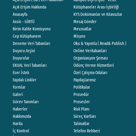
G
Açık Erişim Hakkında
Kütüphaneler Arası İşbirliği
Anasayfa
KYS Dokümanlar ve Kılavuzlar
F
Axsis - GİBTÜ
Mesaj Gönder
S
Birim Kalite Komisyonu
Mevzuatlar
Cep Kütüphanem
Misyon
İl
Deneme Veri Tabanları
Oku & Yayımla ( Read& Publish )
Duyuru Arşivi
Online Veritabanları
Duyurular
Organizasyon Şeması
EKUAL Veri Tabanları
Ödünç Verme Hizmetleri
Eser İstek
Özel Çalışma Odaları
Faydalı Linkler
Paydaşlarımız
Formlar
Politikalar
Galeri
Prosedür
Görev Tanımları
Prosesler
Haberler
Risk Planı
Hakkımızda
Süreç Kartları
Harita
Talimatlar
İç Kontrol
Telefon Rehberi