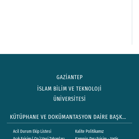
E
GAZİANTEP
A
İSLAM BİLİM VE TEKNOLOJİ
M
ÜNİVERSİTESİ
R
KÜTÜPHANE VE DOKÜMANTASYON DAİRE BAŞKANLIĞI
F
D
Acil Durum Ekip Listesi
Kalite Politikamız
Açık Erişim ( Oa ) Veri Tabanları
Kampüs Dışı Erişim - Vetis