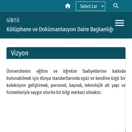
home
search
Powered by
menu
GİBTÜ
Kütüphane ve Dokümantasyon Daire Başkanlığı
Vizyon
A
Üniversitenin eğitim ve öğretim faaliyetlerine katkıda
Y
bulunabilmek için dünya standartlarında eşsiz ve kendine özgü bir
koleksiyon geliştirmek, personel, kaynak, teknolojik alt yapı ve
H
hizmetleriyle saygın otorite bir bilgi merkezi olmaktır.
B
P
H