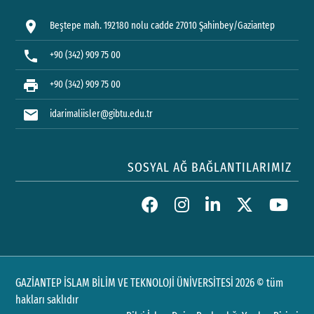
location_on
Beştepe mah. 192180 nolu cadde 27010 Şahinbey/Gaziantep
phone
+90 (342) 909 75 00
print
+90 (342) 909 75 00
mail
idarimaliisler@gibtu.edu.tr
SOSYAL AĞ BAĞLANTILARIMIZ
GAZİANTEP İSLAM BİLİM VE TEKNOLOJİ ÜNİVERSİTESİ 2026 © tüm
hakları saklıdır