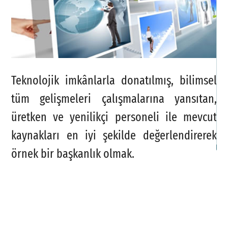
B
P
K
G
Teknolojik imkânlarla donatılmış, bilimsel
M
tüm gelişmeleri çalışmalarına yansıtan,
İl
üretken ve yenilikçi personeli ile mevcut
kaynakları en iyi şekilde değerlendirerek
F
örnek bir başkanlık olmak.