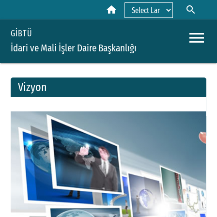
home
search
Powered by
menu
GİBTÜ
İdari ve Mali İşler Daire Başkanlığı
Vizyon
A
H
Y