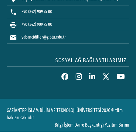
phone
+90 (342) 909 75 00
print
+90 (342) 909 75 00
mail
yabancidiller@gibtu.edu.tr
SOSYAL AĞ BAĞLANTILARIMIZ
GAZİANTEP İSLAM BİLİM VE TEKNOLOJİ ÜNİVERSİTESİ 2026 © tüm
hakları saklıdır
Bilgi İşlem Daire Başkanlığı Yazılım Birimi