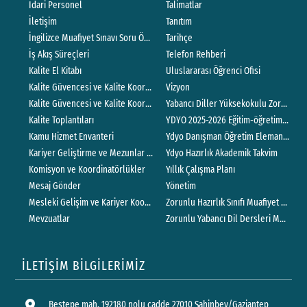
İdari Personel
Talimatlar
İletişim
Tanıtım
İngilizce Muafiyet Sınavı Soru Örnekleri
Tarihçe
İş Akış Süreçleri
Telefon Rehberi
Kalite El Kitabı
Uluslararası Öğrenci Ofisi
Kalite Güvencesi ve Kalite Koordinatörlüğü
Vizyon
Kalite Güvencesi ve Kalite Koordinatörlüğü Yönergesi
Yabancı Diller Yüksekokulu Zorunlu Haz
Kalite Toplantıları
YDYO 2025-2026 Eğitim-öğretim Yılı D
Kamu Hizmet Envanteri
Ydyo Danışman Öğretim Elemanı Yöne
Kariyer Geliştirme ve Mezunlar Koordinatörlüğü
Ydyo Hazırlık Akademik Takvim
Komisyon ve Koordinatörlükler
Yıllık Çalışma Planı
Mesaj Gönder
Yönetim
Mesleki Gelişim ve Kariyer Koordinatörlüğü
Zorunlu Hazırlık Sınıfı Muafiyet Sınavı
Mevzuatlar
Zorunlu Yabancı Dil Dersleri Muafiyet 
İLETİŞİM BİLGİLERİMİZ
location_on
Beştepe mah. 192180 nolu cadde 27010 Şahinbey/Gaziantep