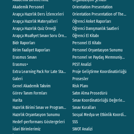
Akademik Personel
Orientation Presentation
Arapça Hazırlık Ders İzlenceleri
Orientation Presentation of The Depar
Arapça Hazırlık Materyalleri
Öğrenci Anket Raporları
Arapça Hazırlık Quiz Örneği
Öğrenci Danışmanlık Saatleri
Arapça Muafiyet Sınavı Soru Örnekleri
Öğrenci El Kitabı
Bidr Raporları
Personel El Kitabı
Birim Faaliyet Raporları
Personel Oryantasyon Sunumu
Erasmus Sınavı
Personel ve Paydaş Memnuniyet Anket
Erasmus+
PEST Analizi
Extra Learning Pack For Late Starters
Proje Geliştirme Koordinatörlüğü
Galeri
Prosesler
Genel Akademik Takvim
Risk Planı
Görev Tanım Formları
Satın Alma Prosedürü
Harita
Sınav Koordinatörlüğü Değerlendirme 
Hazırlık Birimi Sınav ve Program Koordinatörlüğü
Sınav Kuralları
Hazırlık Oryantasyon Sunumu
Sosyal Medya ve Etkinlik Koordinatör
Hedef-performans Göstergeleri
SSS
İdari Birimlerimiz
SWOT Analizi