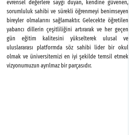
evrensel değerlere saygı duyan, kendine güvenen,
sorumluluk sahibi ve sürekli öğrenmeyi benimseyen
Ka
bireyler olmalarını sağlamaktır. Gelecekte öğretilen
yabancı dillerin çeşitliliğini artırarak ve her geçen
T
gün eğitim kalitesini yükselterek ulusal ve
P
uluslararası platformda söz sahibi lider bir okul
Ö
olmak ve üniversitemizi en iyi şekilde temsil etmek
vizyonumuzun ayrılmaz bir parçasıdır.
S
D
F
G
M
F