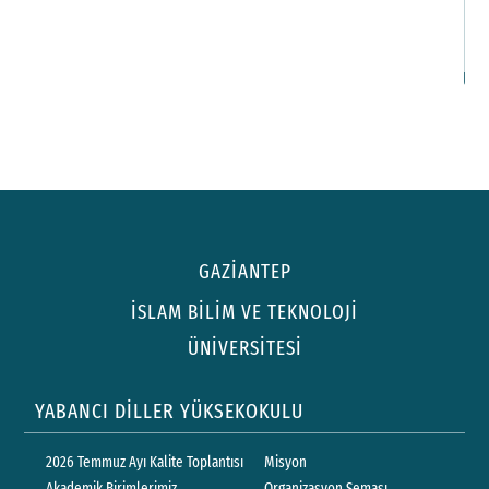
S
İl
GAZİANTEP
İSLAM BİLİM VE TEKNOLOJİ
ÜNİVERSİTESİ
YABANCI DİLLER YÜKSEKOKULU
2026 Temmuz Ayı Kalite Toplantısı
Misyon
Akademik Birimlerimiz
Organizasyon Şeması