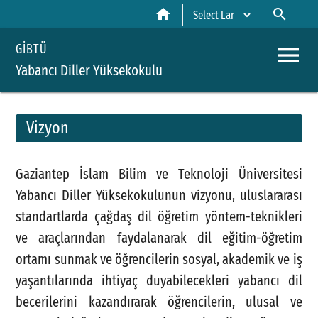
home
search
Powered by
menu
GİBTÜ
Yabancı Diller Yüksekokulu
Vizyon
A
Gaziantep İslam Bilim ve Teknoloji Üniversitesi
Y
Yabancı Diller Yüksekokulunun vizyonu, uluslararası
H
standartlarda çağdaş dil öğretim yöntem-teknikleri
ve araçlarından faydalanarak dil eğitim-öğretim
ortamı sunmak ve öğrencilerin sosyal, akademik ve iş
yaşantılarında ihtiyaç duyabilecekleri yabancı dil
becerilerini kazandırarak öğrencilerin, ulusal ve