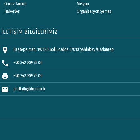
Görev Tanımı
Misyon
Haberler
Organizasyon Şeması
İLETİŞİM BİLGİLERİMİZ
location_on
Beştepe mah. 192180 nolu cadde 27010 Şahinbey/Gaziantep
phone
+90 342 909 75 00
print
+90 342 909 75 00
mail
pddb@gibtu.edu.tr