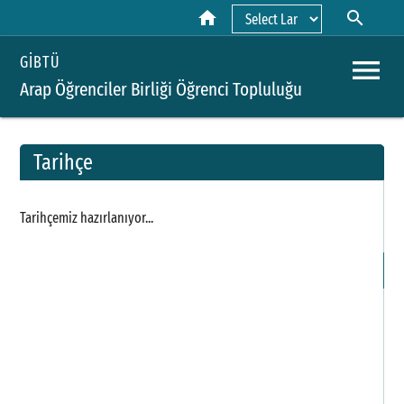
home
search
Powered by
menu
GİBTÜ
Arap Öğrenciler Birliği Öğrenci Topluluğu
Tarihçe
A
Tarihçemiz hazırlanıyor...
Y
H