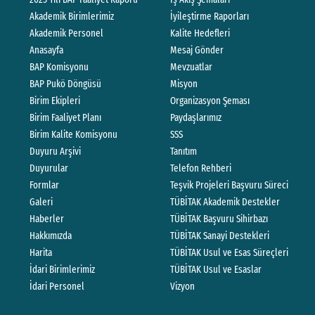
Akademik Birimlerimiz
İyileştirme Raporları
Akademik Personel
Kalite Hedefleri
Anasayfa
Mesaj Gönder
BAP Komisyonu
Mevzuatlar
BAP Pukö Döngüsü
Misyon
Birim Ekipleri
Organizasyon Şeması
Birim Faaliyet Planı
Paydaşlarımız
Birim Kalite Komisyonu
SSS
Duyuru Arşivi
Tanıtım
Duyurular
Telefon Rehberi
Formlar
Teşvik Projeleri Başvuru Süreci
Galeri
TÜBİTAK Akademik Destekler
Haberler
TÜBİTAK Başvuru Sihirbazı
Hakkımızda
TÜBİTAK Sanayi Destekleri
Harita
TÜBİTAK Usul ve Esas Süreçleri
İdari Birimlerimiz
TÜBİTAK Usul ve Esaslar
İdari Personel
Vizyon