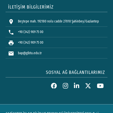
İLETİŞİM BİLGİLERİMİZ
location_on
Beştepe mah. 192180 nolu cadde 27010 Şahinbey/Gaziantep
phone
+90 (342) 909 75 00
print
+90 (342) 909 75 00
mail
bap@gibtu.edu.tr
SOSYAL AĞ BAĞLANTILARIMIZ