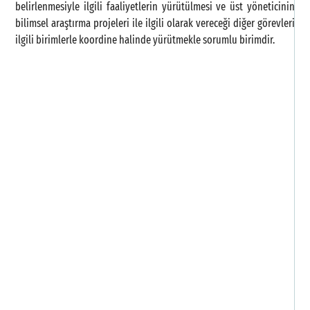
belirlenmesiyle ilgili faaliyetlerin yürütülmesi ve üst yöneticinin
Y
bilimsel araştırma projeleri ile ilgili olarak vereceği diğer görevleri
P
ilgili birimlerle koordine halinde yürütmekle sorumlu birimdir.
K
K
R
D
F
P
T
M
B