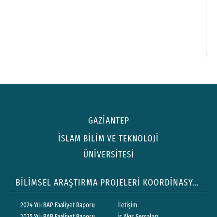
S
G
İl
GAZİANTEP
İSLAM BİLİM VE TEKNOLOJİ
ÜNİVERSİTESİ
BİLİMSEL ARAŞTIRMA PROJELERİ KOORDİNASYON BİRİMİ
2024 Yılı BAP Faaliyet Raporu
İletişim
2025 Yılı BAP Faaliyet Raporu
İş Akış Şemaları