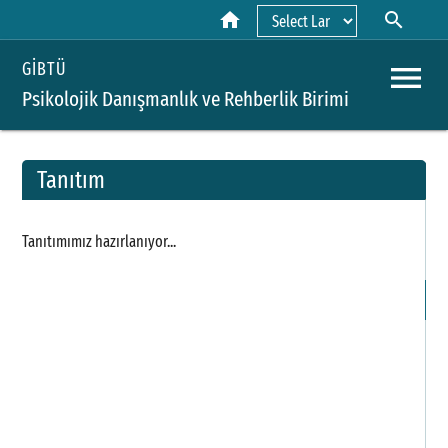
home
search
Powered by
menu
GİBTÜ
Psikolojik Danışmanlık ve Rehberlik Birimi
Tanıtım
A
Tanıtımımız hazırlanıyor...
Y
H