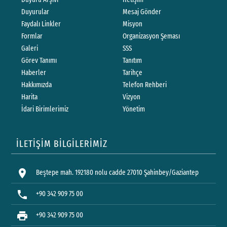
Duyurular
Mesaj Gönder
Faydalı Linkler
Misyon
Formlar
Organizasyon Şeması
Galeri
SSS
Görev Tanımı
Tanıtım
Haberler
Tarihçe
Hakkımızda
Telefon Rehberi
Harita
Vizyon
İdari Birimlerimiz
Yönetim
İLETİŞİM BİLGİLERİMİZ
location_on
Beştepe mah. 192180 nolu cadde 27010 Şahinbey/Gaziantep
phone
+90 342 909 75 00
print
+90 342 909 75 00