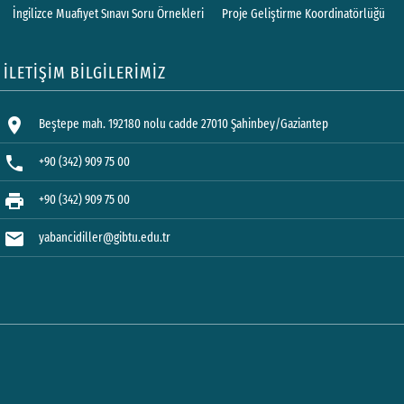
İngilizce Muafiyet Sınavı Soru Örnekleri
Proje Geliştirme Koordinatörlüğü
İLETİŞİM BİLGİLERİMİZ
location_on
Beştepe mah. 192180 nolu cadde 27010 Şahinbey/Gaziantep
phone
+90 (342) 909 75 00
print
+90 (342) 909 75 00
mail
yabancidiller@gibtu.edu.tr