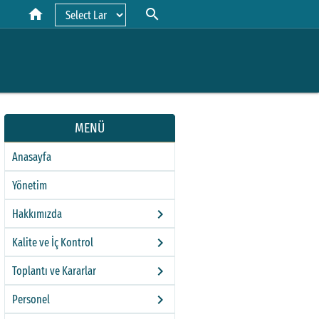
home
search
Powered by
MENÜ
Anasayfa
Yönetim
keyboard_arrow_right
Hakkımızda
keyboard_arrow_right
Kalite ve İç Kontrol
keyboard_arrow_right
Toplantı ve Kararlar
keyboard_arrow_right
Personel