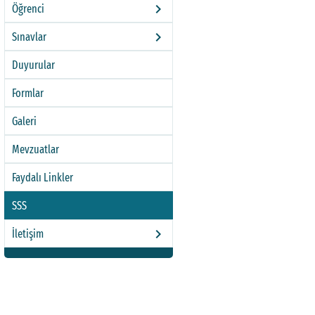
keyboard_arrow_right
Öğrenci
keyboard_arrow_right
Sınavlar
Duyurular
Formlar
Galeri
Mevzuatlar
Faydalı Linkler
SSS
keyboard_arrow_right
İletişim