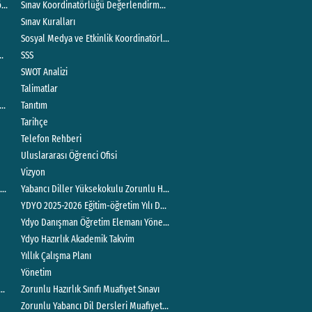
örlüğü Yönergesi
Sınav Koordinatörlüğü Değerlendirme Toplantısı
Sınav Kuralları
Sosyal Medya ve Etkinlik Koordinatörlüğü
dinatörlüğü
SSS
SWOT Analizi
Talimatlar
törlüğü
Tanıtım
Tarihçe
Telefon Rehberi
Uluslararası Öğrenci Ofisi
Vizyon
rtment of English Translation And Interpreting
Yabancı Diller Yüksekokulu Zorunlu Hazırlık Sınıfı Eğitim-öğretim ve Sınav Yö
YDYO 2025-2026 Eğitim-öğretim Yılı Değerlendirme Toplantısı
Ydyo Danışman Öğretim Elemanı Yönergesi
Ydyo Hazırlık Akademik Takvim
Yıllık Çalışma Planı
Yönetim
t Analizi
Zorunlu Hazırlık Sınıfı Muafiyet Sınavı
Zorunlu Yabancı Dil Dersleri Muafiyet Sınavı