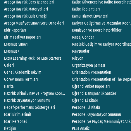
Arapça Hazırlık Ders İzlenceleri
Kalite Güvencesi ve Kalite Koordinat
Arapça Hazırlık Materyalleri
Kalite Toplantıları
Arapça Hazırlık Quiz Örneği
Kamu Hizmet Envanteri
Arapça Muafiyet Sınavı Soru Örnekleri
Kariyer Geliştirme ve Mezunlar Koor
Bidr Raporları
Komisyon ve Koordinatörlükler
Birim Faaliyet Raporları
Mesaj Gönder
Erasmus Sınavı
Mesleki Gelişim ve Kariyer Koordina
Erasmus+
Mevzuatlar
Extra Learning Pack For Late Starters
Misyon
Galeri
Organizasyon Şeması
Genel Akademik Takvim
Orientation Presentation
Görev Tanım Formları
Orientation Presentation of The Depa
Harita
Öğrenci Anket Raporları
Hazırlık Birimi Sınav ve Program Koordinatörlüğü
Öğrenci Danışmanlık Saatleri
Hazırlık Oryantasyon Sunumu
Öğrenci El Kitabı
Hedef-performans Göstergeleri
Personel El Kitabı
İdari Birimlerimiz
Personel Oryantasyon Sunumu
İdari Personel
Personel ve Paydaş Memnuniyet Anke
İletişim
PEST Analizi